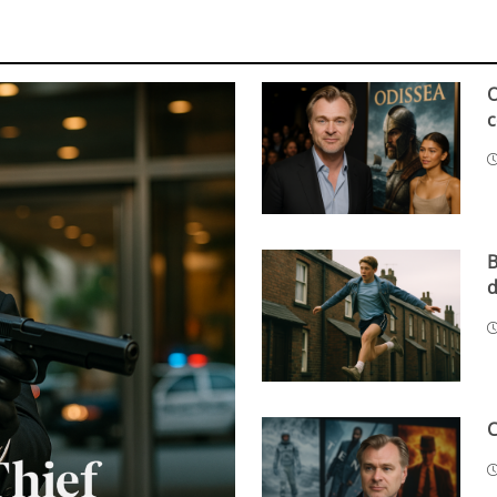
O
c
B
d
C