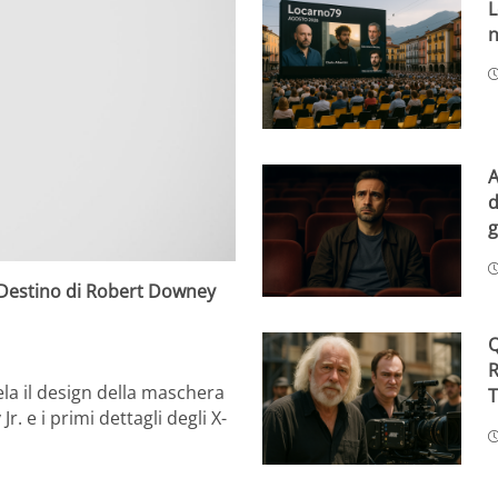
L
n
A
d
g
 Destino di Robert Downey
Q
R
ela il design della maschera
T
 e i primi dettagli degli X-