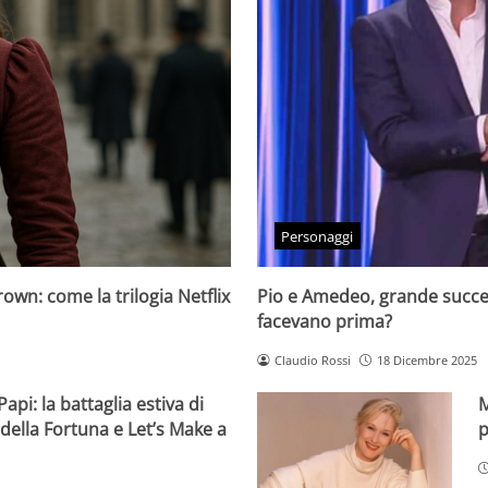
Personaggi
own: come la trilogia Netflix
Pio e Amedeo, grande succes
facevano prima?
Claudio Rossi
18 Dicembre 2025
api: la battaglia estiva di
M
della Fortuna e Let’s Make a
p