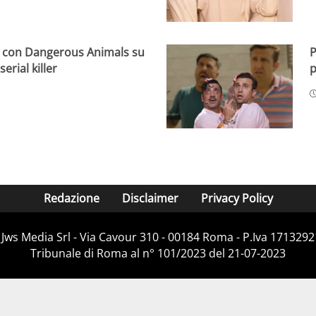
ta con Dangerous Animals su
P
erial killer
p
Redazione
Disclaimer
Privacy Policy
Jws Media Srl - Via Cavour 310 - 00184 Roma - P.Iva 171329210
Tribunale di Roma al n° 101/2023 del 21-07-2023