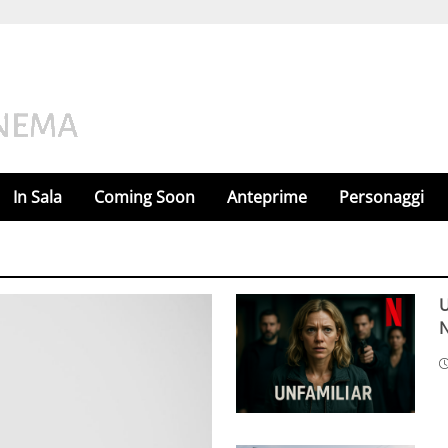
In Sala
Coming Soon
Anteprime
Personaggi
U
N