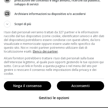
prestazioni dei contenuti e degli annunci, ricerche sul pubblico,
sviluppo di servizi
Analisi di Dune Parte Tre con Timothée Chalamet:
come Villeneuve trasforma il trailer in
Archiviare informazioni su dispositivo e/o accedervi
avvertimento sui leader carismatici e il culto della
personalità.
Scopri di più
I tuoi dati personali verranno trattati da 327 partner e le informazioni
Leggi di più
raccolte dal tuo dispositivo (come cookie, identificatori univoci e altri dati
del dispositivo) potrebbero essere condivise con questi ultimi, da loro
visualizzate e memorizzate oppure essere usate nello specifico da
questo sito. Noi e i nostri partner potremmo utilizzare dati di
localizzazione esatti.
Elenco dei partner
.
Alcuni fornitori potrebbero trattare i tuoi dati personali sulla base
dell'interesse legittimo, al quale puoi opporti gestendo le tue opzioni qui
sotto. Cerca un link in fondo a questa pagina o nel menu del sito per
gestire o revocare il consenso nelle impostazioni della privacy e dei
cookie.
Nega il consenso
Acconsenti
Coming Soon
Gestisci le opzioni