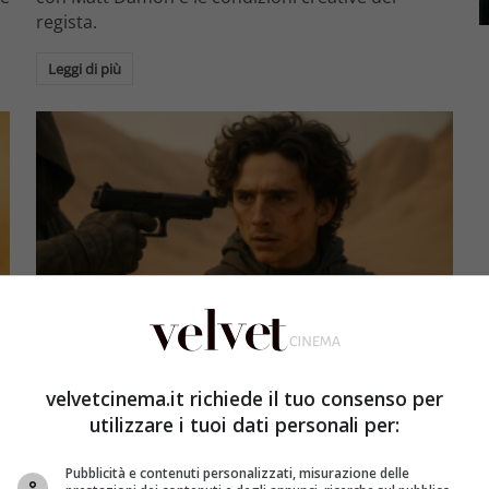
regista.
Leggi di più
Coming Soon
velvetcinema.it richiede il tuo consenso per
Timothée Chalamet in Dune: Parte Tre — il
utilizzare i tuoi dati personali per:
messaggio politico di Paul Atreides imperatore
Pubblicità e contenuti personalizzati, misurazione delle
Redazione Velvet
9 Luglio 2026