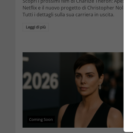
Scopri i prossimi film di Charlize Theron: Apex su
Netflix e il nuovo progetto di Christopher Nolan.
Tutti i dettagli sulla sua carriera in uscita.
Leggi di più
Coming Soon