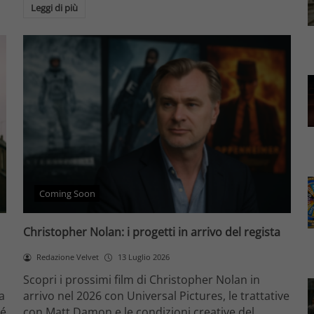
Leggi di più
Coming Soon
Christopher Nolan: i progetti in arrivo del regista
Redazione Velvet
13 Luglio 2026
Scopri i prossimi film di Christopher Nolan in
na
arrivo nel 2026 con Universal Pictures, le trattative
hé
con Matt Damon e le condizioni creative del