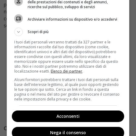
delle prestazioni dei contenuti e degli annunci,
posizione. “
Vita Di Pi
“, tra i protagonisti della prossima
ricerche sul pubblico, sviluppo di servizi
notte degli Oscar 2013, nonostante l’uscita nel 2012
continua ad attrarre pubblico, incassando questa
Archiviare informazioni su dispositivo e/o accedervi
settimana 920.000€ e piazzandosi al sesto posto.
Scopri di più
I tuoi dati personali verranno trattati da 327 partner e le
informazioni raccolte dal tuo dispositivo (come cookie,
identificatori univoci e altri dati del dispositivo) potrebbero
essere condivise con questi ultimi, da loro visualizzate e
memorizzate oppure essere usate nello specifico da questo
sito. Noi e i nostri partner potremmo utilizzare dati di
localizzazione esatti.
Elenco dei partner
.
Alcuni fornitori potrebbero trattare i tuoi dati personali sulla
base dell'interesse legittimo, al quale puoi opporti gestendo
le tue opzioni qui sotto. Cerca un link in fondo a questa
pagina o nel menu del sito per gestire o revocare il consenso
nelle impostazioni della privacy e dei cookie.
Acconsenti
Cloud Atlas – Trailer Esteso Italiano Ufficiale HD
Nega il consenso