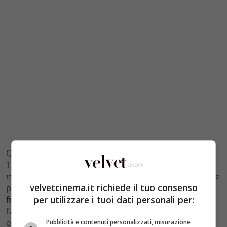
Quarta posizione per l’impegnativo “
Cloud Atlas
” con
1.600.000€, che nonostante la trama complessa e il
minutaggio non certo “commerciale” ha saputo attrarre
velvetcinema.it richiede il tuo consenso
parecchio pubblico. Complimenti al trio dei registi, i
per utilizzare i tuoi dati personali per:
fratelli Wachowski
e a
Tom Tykwer
.”J
ack Reacher
“,
l’action con
Tom Cruise
come protagonista, arriva a
oltre 1.100.000€, leggermente sotto le attese in quinta
Pubblicità e contenuti personalizzati, misurazione