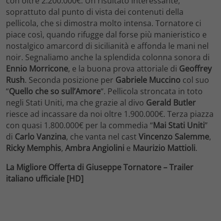
con oltre 2.200.000€. Un risultato interessante,
soprattuto dal punto di vista dei contenuti della
pellicola, che si dimostra molto intensa. Tornatore ci
piace così, quando rifugge dal forse più manieristico e
nostalgico amarcord di sicilianità e affonda le mani nel
noir. Segnaliamo anche la splendida colonna sonora di
Ennio Morricone
, e la buona prova attoriale di
Geoffrey
Rush
. Seconda posizione per
Gabriele Muccino
col suo
“
Quello che so sull’Amore
“. Pellicola stroncata in toto
negli Stati Uniti, ma che grazie al divo
Gerald Butler
riesce ad incassare da noi oltre 1.900.000€. Terza piazza
con quasi 1.800.000€ per la commedia “
Mai Stati Uniti
”
di
Carlo Vanzina
, che vanta nel cast
Vincenzo Salemme
,
Ricky Memphis
,
Ambra Angiolini
e
Maurizio Mattioli
.
La Migliore Offerta di Giuseppe Tornatore – Trailer
italiano ufficiale [HD]