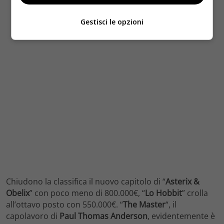
Gestisci le opzioni
Chiudono la classifica il nuovo capitolo di “
Asterix &
Obelix
” con poco meno di 800.000€, “
Lo Hobbit
” crolla
all’ottavo posto con 550.000€. “
The Master
“, il
capolavoro di
Paul Thomas Anderson
, evidentemente è