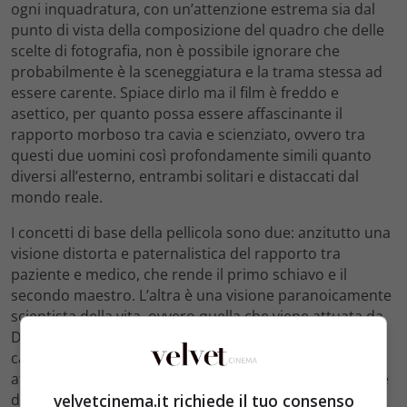
ogni inquadratura, con un’attenzione estrema sia dal
punto di vista della composizione del quadro che delle
scelte di fotografia, non è possibile ignorare che
probabilmente è la sceneggiatura e la trama stessa ad
essere carente. Spiace dirlo ma il film è freddo e
asettico, per quanto possa essere affascinante il
rapporto morboso tra cavia e scienziato, ovvero tra
questi due uomini così profondamente simili quanto
diversi all’esterno, entrambi solitari e distaccati dal
mondo reale.
I concetti di base della pellicola sono due: anzitutto una
visione distorta e paternalistica del rapporto tra
paziente e medico, che rende il primo schiavo e il
secondo maestro. L’altra è una visione paranoicamente
scientista della vita, ovvero quella che viene attuata da
Dodd, che non consente spazio per la sfera emotiva o
carnale, nell’illusione che il controllo delle menti,
attraverso il misticismo ammantato di scienza da parte
velvetcinema.it richiede il tuo consenso
di un Maestro, sia l’unica visione possibile del mondo.