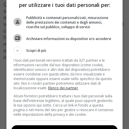
Quello che ne esce fuori di Dodd è un personaggio
per utilizzare i tuoi dati personali per:
sempre più abbarbicato nella propria torre d’avorio,
mentre la sua famiglia, più per opportunismo che per
Pubblicità e contenuti personalizzati, misurazione
delle prestazioni dei contenuti e degli annunci,
schietta convinzione, si lascia rinchiudere anch’essa nel
ricerche sul pubblico, sviluppo di servizi
culto. Col crescere della setta ne conseguente
l’aumento dei deliri di onnipotenza del fondatore,
Archiviare informazioni su dispositivo e/o accedervi
mentre la sua cronica incapacità di curare veramente il
malessere di Frank porterà lo sbandato,
Scopri di più
inevitabilmente, a fuggire.
I tuoi dati personali verranno trattati da 327 partner e le
informazioni raccolte dal tuo dispositivo (come cookie,
identificatori univoci e altri dati del dispositivo) potrebbero
essere condivise con questi ultimi, da loro visualizzate e
memorizzate oppure essere usate nello specifico da questo
sito. Noi e i nostri partner potremmo utilizzare dati di
localizzazione esatti.
Elenco dei partner
.
Alcuni fornitori potrebbero trattare i tuoi dati personali sulla
base dell'interesse legittimo, al quale puoi opporti gestendo
le tue opzioni qui sotto. Cerca un link in fondo a questa
pagina o nel menu del sito per gestire o revocare il consenso
nelle impostazioni della privacy e dei cookie.