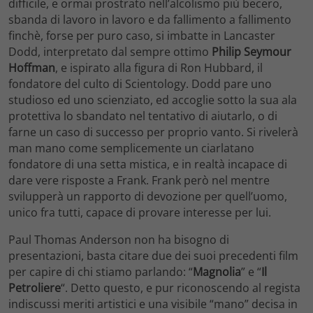
difficile, e ormai prostrato nell’alcolismo più becero,
sbanda di lavoro in lavoro e da fallimento a fallimento
finchè, forse per puro caso, si imbatte in Lancaster
Dodd, interpretato dal sempre ottimo
Philip Seymour
Hoffman
, e ispirato alla figura di Ron Hubbard, il
fondatore del culto di Scientology. Dodd pare uno
studioso ed uno scienziato, ed accoglie sotto la sua ala
protettiva lo sbandato nel tentativo di aiutarlo, o di
farne un caso di successo per proprio vanto. Si rivelerà
man mano come semplicemente un ciarlatano
fondatore di una setta mistica, e in realtà incapace di
dare vere risposte a Frank. Frank però nel mentre
svilupperà un rapporto di devozione per quell’uomo,
unico fra tutti, capace di provare interesse per lui.
Paul Thomas Anderson non ha bisogno di
presentazioni, basta citare due dei suoi precedenti film
per capire di chi stiamo parlando: “
Magnolia
” e “
Il
Petroliere
“. Detto questo, e pur riconoscendo al regista
indiscussi meriti artistici e una visibile “mano” decisa in