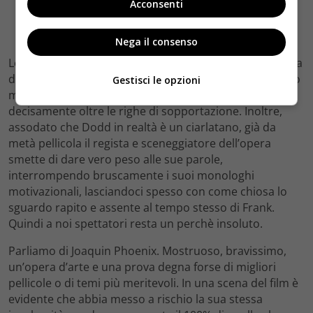
Acconsenti
Nega il consenso
Le paranoie speculari di questi due uomini, l’uno in fuga
dalla razionalità, l’altro dalla carnalità, e il loro rapporto
Gestisci le opzioni
morboso di reciproca dipendenza rendono la pellicola
decisamente oltre le righe di sopportazione. Inoltre,
assodato che Dodd in realtà è un ciarlatano, già da
metà pellicola il regista e sceneggiatore dell’opera
smette di dare vero peso alle sue parole,
interrompendo bruscamente i suoi monologhi
motivazionali, lasciandoci spesso con come chiosa lo
sguardo rapito e assente al tempo stesso di Frank.
Quindi a noi spettatori resta un perchè insoluto.
Parliamo di Joaquin Phoenix. Mostruoso, bravissimo,
un’opera d’arte e una prova degna forse di migliori
pellicole o di temi più meritevoli. In una scena del film è
evidente che abbia messo a rischio la sua stessa