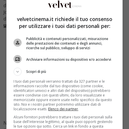
da
Matt Whiteley
.
Ashton Kutcher
interpreterà Steve
Jobs, mentre
Josh Gad
avrà il ruolo del cofondatore
velvetcinema.it richiede il tuo consenso
dell’azienda, Steve Wozniak. Qui potete trovare il
sito
ufficiale
della pellicola.
per utilizzare i tuoi dati personali per:
Pubblicità e contenuti personalizzati, misurazione
delle prestazioni dei contenuti e degli annunci,
ricerche sul pubblico, sviluppo di servizi
Archiviare informazioni su dispositivo e/o accedervi
Scopri di più
I tuoi dati personali verranno trattati da 327 partner e le
informazioni raccolte dal tuo dispositivo (come cookie,
identificatori univoci e altri dati del dispositivo) potrebbero
essere condivise con questi ultimi, da loro visualizzate e
memorizzate oppure essere usate nello specifico da questo
sito. Noi e i nostri partner potremmo utilizzare dati di
localizzazione esatti.
Elenco dei partner
.
Alcuni fornitori potrebbero trattare i tuoi dati personali sulla
base dell'interesse legittimo, al quale puoi opporti gestendo
Nel corso dei prossimi mesi è prevista una seconda
le tue opzioni qui sotto. Cerca un link in fondo a questa