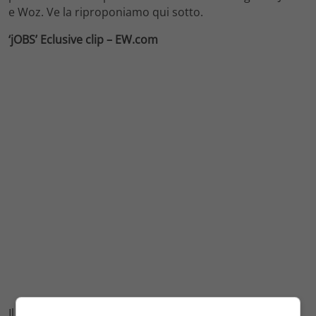
e Woz. Ve la riproponiamo qui sotto.
‘jOBS’ Eclusive clip – EW.com
Il film “jOBS” è diretto da
Joshua Michael Stern
e scritto