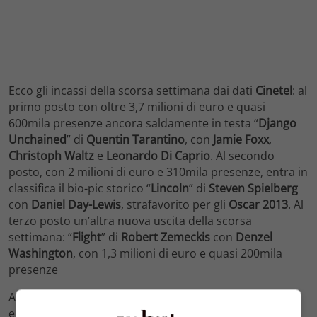
Ecco gli incassi della scorsa settimana dai dati
Cinetel
: al
primo posto con oltre 3,7 milioni di euro e quasi
600mila presenze ancora saldamente in testa “
Django
Unchained
” di
Quentin Tarantino
, con
Jamie Foxx
,
Christoph Waltz
e
Leonardo Di Caprio
. Al secondo
posto, con 2 milioni di euro e 310mila presenze, entra in
classifica il bio-pic storico “
Lincoln
” di
Steven Spielberg
con
Daniel Day-Lewis
, strafavorito per gli
Oscar 2013
. Al
terzo posto un’altra nuova uscita della scorsa
settimana: “
Flight
” di
Robert Zemeckis
con
Denzel
Washington
, con 1,3 milioni di euro e quasi 200mila
presenze
Al quarto piazzamento “
Ghost Movie
” con 1 milione di
euro e 160mila presenze. Alla quinta posizione scende