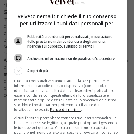
“
La Migliore Offerta
” di
Giuseppe Tornatore
, con
Geoffrey Rush
con 970mila euro e 160mila presenze, il
velvetcinema.it richiede il tuo consenso
miglior incasso italiano del 2013 al momento. In sesta
per utilizzare i tuoi dati personali per:
piazza “
Pazze di me
” che non riesce a superare il muro
del milione di euro all’esordio, fermandosi a 915mila
Pubblicità e contenuti personalizzati, misurazione
euro e 140mila presenze. Al settimo posto “
Quello che
delle prestazioni dei contenuti e degli annunci,
so sull’amore
” di
Gabriele Muccino
, con 640mila euro e
ricerche sul pubblico, sviluppo di servizi
100mila presenze. All’ottava posizione crolla “
Cloud
Archiviare informazioni su dispositivo e/o accedervi
Atlas
” dei
fratelli Wachowski
, con 530mila euro e 86mila
presenze. Penultimo piazzamento della top10 per “
Mai
Scopri di più
stati uniti
” di
Carlo Vanzina
con 400mila euro e 69mila
presenze, mentre solo ultimo, immeritatamente, il
I tuoi dati personali verranno trattati da 327 partner e le
informazioni raccolte dal tuo dispositivo (come cookie,
bell’esordio alla regia di
Dustin Hoffmann
, “
Quartet
“,
identificatori univoci e altri dati del dispositivo) potrebbero
con 309mila euro e 49mila presenze.
essere condivise con questi ultimi, da loro visualizzate e
memorizzate oppure essere usate nello specifico da questo
sito. Noi e i nostri partner potremmo utilizzare dati di
localizzazione esatti.
Elenco dei partner
.
Alcuni fornitori potrebbero trattare i tuoi dati personali sulla
base dell'interesse legittimo, al quale puoi opporti gestendo
le tue opzioni qui sotto. Cerca un link in fondo a questa
pagina o nel menu del sito per gestire o revocare il consenso