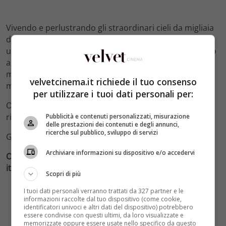
Vivendo e perlustrando gli straordinari cieli da migliaia
di metri d’altezza, la sua esistenza crolla quando salva
una bella straniera da uno spacecraft precipitato. Il suo
arrivo innesca una serie di eventi che lo costringono a
mettere in questione tutto ciò che conosceva e
velvetcinema.it richiede il tuo consenso
mettono nelle sue mani il destino dell’umanità.
per utilizzare i tuoi dati personali per:
Oblivion è stato girato con una sorprendente
risoluzione digitale 4K tra Stati Uniti e Islanda.
Pubblicità e contenuti personalizzati, misurazione
delle prestazioni dei contenuti e degli annunci,
ricerche sul pubblico, sviluppo di servizi
Godetevi il trailer!
Archiviare informazioni su dispositivo e/o accedervi
OBLIVION – Trailer internazionale ufficiale (versione
italiana) [HD]
Scopri di più
I tuoi dati personali verranno trattati da 327 partner e le
informazioni raccolte dal tuo dispositivo (come cookie,
identificatori univoci e altri dati del dispositivo) potrebbero
essere condivise con questi ultimi, da loro visualizzate e
memorizzate oppure essere usate nello specifico da questo