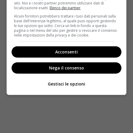
sito. Noi e i nostri partner potremmo utilizzare dati di
localizzazione esatti.
Elenco dei partner
.
Alcuni fornitori potrebbero trattare i tuoi dati personali sulla
base dell'interesse legittimo, al quale puoi opporti gestendo
le tue opzioni qui sotto. Cerca un link in fondo a questa
pagina o nel menu del sito per gestire o revocare il consenso
nelle impostazioni della privacy e dei cookie.
Acconsenti
Nega il consenso
Gestisci le opzioni