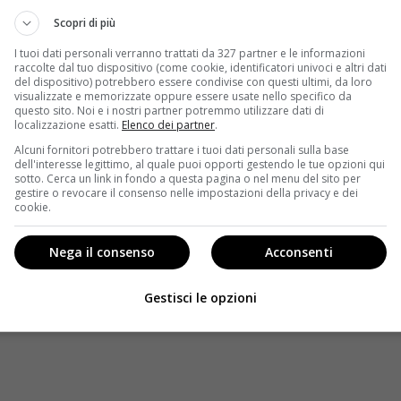
 obsoleto Jaeger, una reliquia del passato. Insieme i
Scopri di più
dell’apocalisse.
I tuoi dati personali verranno trattati da 327 partner e le informazioni
“Il labirinto del fauno”) dirige questo film d’azione,
raccolte dal tuo dispositivo (come cookie, identificatori univoci e altri dati
tura di Travis Beacham (“Scontro tra titani”). Thomas
del dispositivo) potrebbero essere condivise con questi ultimi, da loro
 Callum Greene è il produttore esecutivo.
visualizzate e memorizzate oppure essere usate nello specifico da
questo sito. Noi e i nostri partner potremmo utilizzare dati di
per la TV), Idris Elba (Thor), Rinko Kikuchi (The
localizzazione esatti.
Elenco dei partner
.
apo… e vivere felici), e Ron Perlman (i film di
Alcuni fornitori potrebbero trattare i tuoi dati personali sulla base
 Max Martini, Robert Kazinsky, Clifton Collins, Jr., Burn
dell'interesse legittimo, al quale puoi opporti gestendo le tue opzioni qui
 Brad William Henke.
sotto. Cerca un link in fondo a questa pagina o nel menu del sito per
gestire o revocare il consenso nelle impostazioni della privacy e dei
omprende il direttore della fotografia vincitore del
cookie.
o Andrew Neskoromny, il montatore Peter Amundson, e
Nega il consenso
Acconsenti
sentato dalla Warner Bros. Pictures e Legendary Pictures e
a compagnia della Warner Bros. Entertainment.”
Gestisci le opzioni