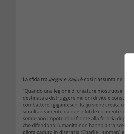
La sfida tra
Jaeger
e
Kaiju
è così riassunta nella
si
“Quando una legione di creature mostruose, chia
destinata a distruggere milioni di vite e consumare
combattere i giganteschi Kaiju viene creata un’ar
simultaneamente da due piloti le cui menti sono c
sembrano impotenti di fronte alla ferocia degli insta
che difendono l’umanità non hanno altra scelta ch
pilota caduto in disgrazia (Charlie Hunman) e una