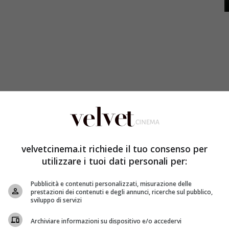
nossi ufficiale
del film, più in basso trovate il poster:
velvetcinema.it richiede il tuo consenso per
mate Kaiju, emerge dagli oceani, scoppia una guerra
utilizzare i tuoi dati personali per:
 le risorse umane per tutti gli anni a venire. Per
ma speciale: enormi robot, chiamati Jaeger, controllati
Pubblicità e contenuti personalizzati, misurazione delle
ollegate a una rete neurale. Ma anche i Jaeger
prestazioni dei contenuti e degli annunci, ricerche sul pubblico,
sviluppo di servizi
ncabili Kaiju. Sull’orlo della sconfitta, le forze militari
e rivolgersi a un duo di eroi male accoppiati: un ex
Archiviare informazioni su dispositivo e/o accedervi
 ragazza recluta senza esperienza (Rinko Kikuchi), che