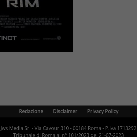
Redazione
Disclaimer
Privacy Policy
Jws Media Srl - Via Cavour 310 - 00184 Roma - P.Iva 171329210
Tribunale di Roma al n° 101/2023 del 21-07-2023