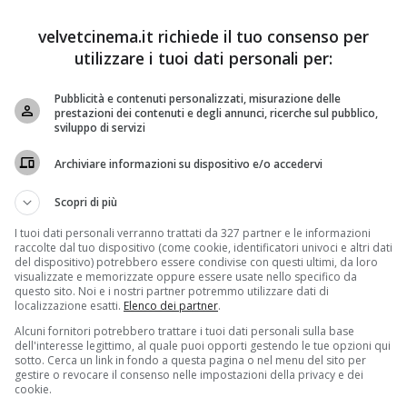
velvetcinema.it richiede il tuo consenso per
utilizzare i tuoi dati personali per:
Pubblicità e contenuti personalizzati, misurazione delle
prestazioni dei contenuti e degli annunci, ricerche sul pubblico,
sviluppo di servizi
Rai Uno alle 21.10 la prima puntata della fiction
Archiviare informazioni su dispositivo e/o accedervi
scritta da
Sandro Petraglia
e realizzata dalla
Palomar
di
de ispirazione dalla serie tv spagnola – catalana per la
Scopri di più
eso spunto dalla vita dello scrittore
Albert Espinosa
e
I tuoi dati personali verranno trattati da 327 partner e le informazioni
 si parla dei suoi dieci anni passati in ospedale a
raccolte dal tuo dispositivo (come cookie, identificatori univoci e altri dati
 nella penisola iberica è stato così grande, da spingere
del dispositivo) potrebbero essere condivise con questi ultimi, da loro
visualizzate e memorizzate oppure essere usate nello specifico da
i Paesi
, tra cui l’Italia (basti pensare che in America la
questo sito. Noi e i nostri partner potremmo utilizzare dati di
reamWorks
di
Steven Spielberg
e sarà adattata da
localizzazione esatti.
Elenco dei partner
.
te
Abc
). Nel cast figurano
Aurora Ruffino, Carmine
Alcuni fornitori potrebbero trattare i tuoi dati personali sulla base
rovato
. E non solo:
Laura Chiatti, Giampaolo Morelli,
dell'interesse legittimo, al quale puoi opporti gestendo le tue opzioni qui
sotto. Cerca un link in fondo a questa pagina o nel menu del sito per
Vittorio Viviani, Michela Cescon, Simonetta Solder,
gestire o revocare il consenso nelle impostazioni della privacy e dei
e Vannoli
.
cookie.