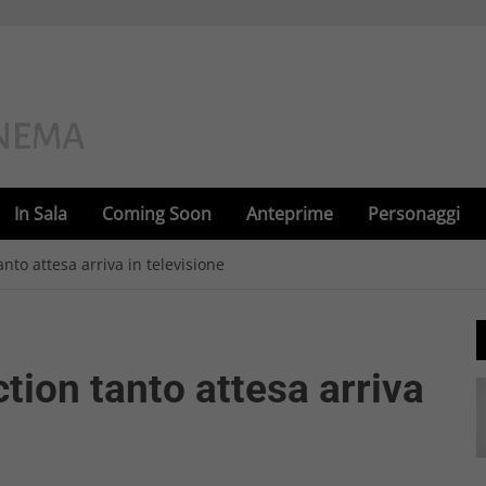
In Sala
Coming Soon
Anteprime
Personaggi
 tanto attesa arriva in televisione
iction tanto attesa arriva