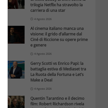
trilogia Netflix ha stravolto la
carriera di una star
4 Agosto 2026
Al cinema italiano manca una
visione: il grido d’allarme dal
Ciné di Riccione su opere prime
e genere
4 Agosto 2026
Gerry Scotti vs Enrico Papi: la
battaglia estiva di Mediaset tra
La Ruota della Fortuna e Let’s
Make a Deal
4 Agosto 2026
Quentin Tarantino e il decimo
film: Robert Richardson rivela