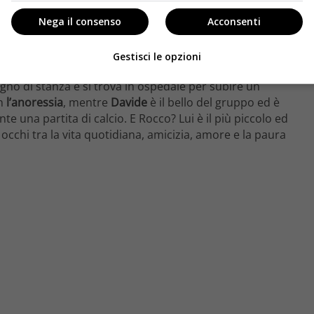
Nega il consenso
Acconsenti
erati in ospedale stringono un patto: affrontare
ridere
.
Rocco
è la voce narrante e fa conoscere agli
Gestisci le opzioni
eader del gruppo, ha sedici anni e un brutto
cancro
gli
gno di stanza e si trova in ospedale per subire un
on
l’anoressia
, mentre
Davide
è il bello del gruppo ed è
te una partita di calcio. E Rocco? Lui è il più piccolo ed
 occhi tra la vita quotidiana, amicizia, amore e la paura