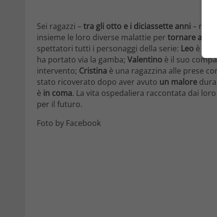
Sei ragazzi –
tra gli otto e i diciassette anni
– ricov
insieme le loro diverse malattie per
tornare a sor
spettatori tutti i personaggi della serie:
Leo
è il l
ha portato via la gamba;
Valentino
è il suo compa
intervento;
Cristina
è una ragazzina alle prese c
stato ricoverato dopo aver avuto
un malore
duran
è
in coma
. La vita ospedaliera raccontata dai loro
per il futuro.
Foto by Facebook