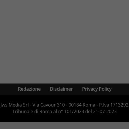
Redazione
Disclaimer
Privacy Policy
Jws Media Srl - Via Cavour 310 - 00184 Roma - P.Iva 171329210
Tribunale di Roma al n° 101/2023 del 21-07-2023