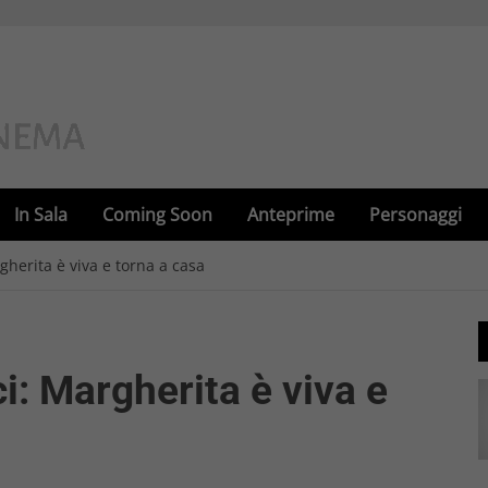
In Sala
Coming Soon
Anteprime
Personaggi
rgherita è viva e torna a casa
ci: Margherita è viva e