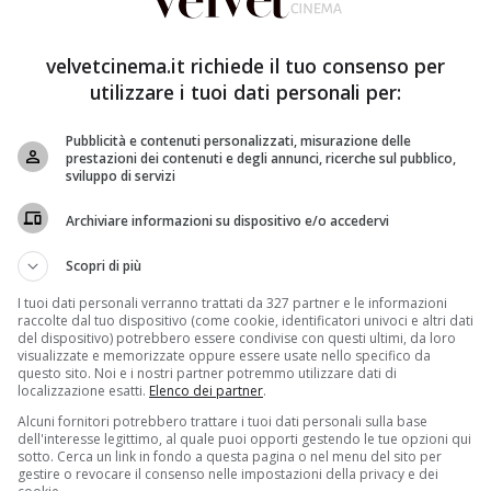
velvetcinema.it richiede il tuo consenso per
utilizzare i tuoi dati personali per:
Pubblicità e contenuti personalizzati, misurazione delle
prestazioni dei contenuti e degli annunci, ricerche sul pubblico,
sviluppo di servizi
a quinta e penultima puntata de
I segreti di Borgo Larici
o share del
11,75 per cento
.
Francesco Sormani (Giulio
Archiviare informazioni su dispositivo e/o accedervi
ta (Sara D’Amario)
. Tutti pensano sia stato un suicidio,
 Maria Merli)
– che ha ordinato il suo omicidio. In
Scopri di più
 salvata e quindi la donna è ancora viva. Dov’è
I tuoi dati personali verranno trattati da 327 partner e le informazioni
raccolte dal tuo dispositivo (come cookie, identificatori univoci e altri dati
del dispositivo) potrebbero essere condivise con questi ultimi, da loro
avi (Serena Iansiti)
, ma la loro storia è ostacolata dalle
visualizzate e memorizzate oppure essere usate nello specifico da
questo sito. Noi e i nostri partner potremmo utilizzare dati di
omez)
, promessa sposa di Sormani e incinta. Il bambino
localizzazione esatti.
Elenco dei partner
.
e. Francesco fa aprire la bara dove dovrebbe essere
Alcuni fornitori potrebbero trattare i tuoi dati personali sulla base
ro non è il suo
. Anita – dopo la caduta nel lago – si è
dell'interesse legittimo, al quale puoi opporti gestendo le tue opzioni qui
e che la sta spegnendo lentamente. Esiste solo un
sotto. Cerca un link in fondo a questa pagina o nel menu del sito per
gestire o revocare il consenso nelle impostazioni della privacy e dei
ostoso. Per questo motivo Francesco
cede le sue quote