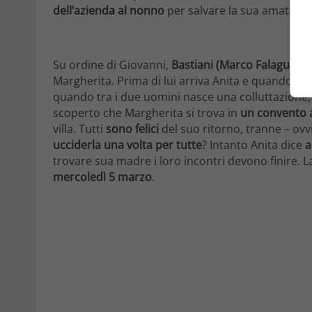
dell’azienda al nonno
per salvare la sua amata.
Su ordine di Giovanni,
Bastiani (Marco Falaguasta
Margherita. Prima di lui arriva Anita e quando la 
quando tra i due uomini nasce una colluttazione,
scoperto che Margherita si trova in
un convento 
villa. Tutti
sono felici
del suo ritorno, tranne – ov
ucciderla una volta per tutte
? Intanto Anita dice
a
trovare sua madre i loro incontri devono finire. L
mercoledì 5 marzo
.