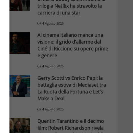
trilogia Netflix ha stravolto la
carriera di una star
4 Agosto 2026
Al cinema italiano manca una
visione: il grido d’allarme dal
Ciné di Riccione su opere prime
e genere
4 Agosto 2026
Gerry Scotti vs Enrico Papi: la
battaglia estiva di Mediaset tra
La Ruota della Fortuna e Let’s
Make a Deal
4 Agosto 2026
Quentin Tarantino e il decimo
film: Robert Richardson rivela