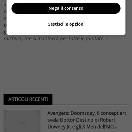
Safroncik – come anticipato in apertura – delinea così il
Nega il consenso
suo carattere: “
Una donna che arriva in modo un po’
misterioso, con un grande dolore alle spalle.
Sembra
Gestisci le opzioni
portare guai nella vita di Basilio e invece sarà una
grande amica
. Per lei un grandissimo cuore e tanto
mistero, che si manterrà per tutte le puntate…
“.
ARTICOLI RECENTI
Avengers: Doomsday, il concept art
svela Dottor Destino di Robert
Downey Jr. e gli X-Men dell’MCU