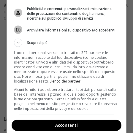
ancora più difficile dall’arrivo di Emma (
Anna Safroncik
)
,
Pubblicità e contenuti personalizzati, misurazione
una donna che nasconde molti misteri e che sembra
delle prestazioni dei contenuti e degli annunci,
decisa a mettergli i bastoni tra le ruote.
ricerche sul pubblico, sviluppo di servizi
Archiviare informazioni su dispositivo e/o accedervi
Scopri di più
I tuoi dati personali verranno trattati da 327 partner e le
informazioni raccolte dal tuo dispositivo (come cookie,
identificatori univoci e altri dati del dispositivo) potrebbero
essere condivise con questi ultimi, da loro visualizzate e
memorizzate oppure essere usate nello specifico da questo
sito. Noi e i nostri partner potremmo utilizzare dati di
localizzazione esatti.
Elenco dei partner
.
Alcuni fornitori potrebbero trattare i tuoi dati personali sulla
base dell'interesse legittimo, al quale puoi opporti gestendo
le tue opzioni qui sotto. Cerca un link in fondo a questa
pagina o nel menu del sito per gestire o revocare il consenso
nelle impostazioni della privacy e dei cookie.
La misteriosa Emma
Acconsenti
A proposito del personaggio di Emma, proprio Anna