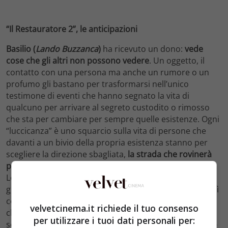
“Il Restauratore 2”, le anticipazioni
Basilio (
Lando Buzzanca
)
ha ricevuto un dono:
vede
cose che gli altri non possono vedere
. Un oggetto, il
contatto con una persona ma anche un rumore o un
profumo gli bastano per trasformarsi nell’unico
testimone di eventi che hanno segnato la vita di
qualcuno per arrivare al segreto custodito o rimosso
che sta per cambiare per sempre quelle esistenze. Ogni
“luccicanza” è uno squarcio sulla vita di persone che
davanti a un bivio della propria esistenza stanno per
scegliere la direzione sbagliata,
la strada che rovinerà
per sempre loro e chi gli sta intorno
.
Lo scopo di Basilio è quello di aiutare a fare la scelta
giusta affinché nessun altro butti via la propria vita così
come è accaduto a lui anni prima. Un compito difficile
velvetcinema.it richiede il tuo consenso
che lo mette a dura prova, costringendolo a fare
per utilizzare i tuoi dati personali per:
sempre i conti con la propria coscienza
e che sarà reso