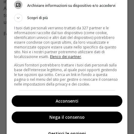
insieme decidono di
aprire un ristorante
. Quando
Archiviare informazioni su dispositivo e/o accedervi
Antonio si trova al porto, promette ad Emma che
tornerà.
Lei deve solo aspettarlo
. Ci sarà molto presto
Scopri di più
una seconda stagione?
I tuoi dati personali verranno trattati da 327 partner e le
informazioni raccolte dal tuo dispositivo (come cookie,
Foto by Facebook
identificatori univoci e altri dati del dispositivo) potrebbero
essere condivise con questi ultimi, da loro visualizzate e
memorizzate oppure essere usate nello specifico da questo
sito. Noi e i nostri partner potremmo utilizzare dati di
localizzazione esatti.
Elenco dei partner
.
Alcuni fornitori potrebbero trattare i tuoi dati personali sulla
base dell'interesse legittimo, al quale puoi opporti gestendo
le tue opzioni qui sotto. Cerca un link in fondo a questa
pagina o nel menu del sito per gestire o revocare il consenso
nelle impostazioni della privacy e dei cookie.
Acconsenti
Nega il consenso
Gestisci le opzioni