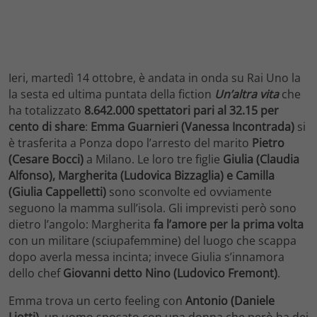
Ieri, martedì 14 ottobre, è andata in onda su Rai Uno la
la sesta ed ultima puntata della fiction
Un’altra vita
che
ha totalizzato
8.642.000 spettatori pari al 32.15 per
cento di share
:
Emma Guarnieri (Vanessa Incontrada)
si
è trasferita a Ponza dopo l’arresto del marito
Pietro
(Cesare Bocci)
a Milano. Le loro tre figlie
Giulia (Claudia
Alfonso), Margherita (Ludovica Bizzaglia) e Camilla
(Giulia Cappelletti)
sono sconvolte ed ovviamente
seguono la mamma sull’isola. Gli imprevisti però sono
dietro l’angolo: Margherita
fa l’amore per la prima volta
con un militare (sciupafemmine) del luogo che scappa
dopo averla messa incinta; invece Giulia s’innamora
dello chef
Giovanni detto Nino (Ludovico Fremont)
.
Emma trova un certo feeling con
Antonio (Daniele
Liotti)
, un uomo sposato con una donna che però ha dei