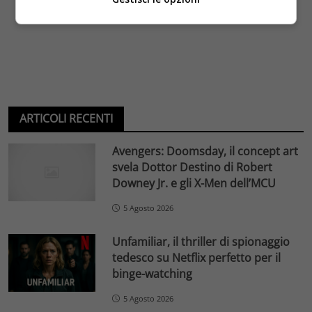
ARTICOLI RECENTI
Avengers: Doomsday, il concept art
svela Dottor Destino di Robert
Downey Jr. e gli X-Men dell’MCU
5 Agosto 2026
Unfamiliar, il thriller di spionaggio
tedesco su Netflix perfetto per il
binge-watching
5 Agosto 2026