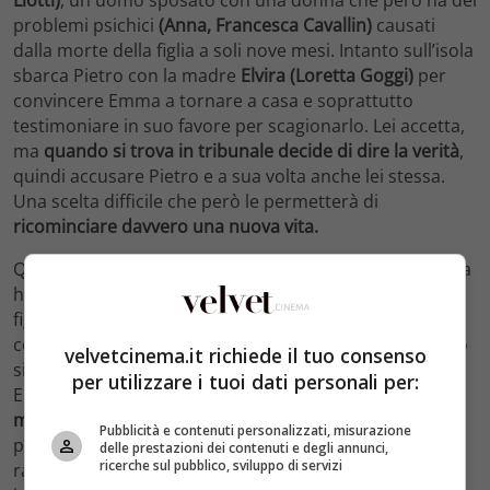
problemi psichici
(Anna, Francesca Cavallin)
causati
dalla morte della figlia a soli nove mesi. Intanto sull’isola
sbarca Pietro con la madre
Elvira (Loretta Goggi)
per
convincere Emma a tornare a casa e soprattutto
testimoniare in suo favore per scagionarlo. Lei accetta,
ma
quando si trova in tribunale decide di dire la verità
,
quindi accusare Pietro e a sua volta anche lei stessa.
Una scelta difficile che però le permetterà di
ricominciare davvero una nuova vita.
Quando torna a Ponza trova una brutta sorpresa: Anna
ha
rapito
Camilla, convinta che la bambina fosse sua
figlia. Quando Antonio le trova, avviene una
colluttazione in cui lui
resta gravemente ferito
. Quando
velvetcinema.it richiede il tuo consenso
si riprende, scoppia nuovamente la passione con
per utilizzare i tuoi dati personali per:
Emma, anche se l’uomo deve partire per
assistere la
moglie in una clinica privata
. Nel frattempo Margherita
Pubblicità e contenuti personalizzati, misurazione
porta avanti la gravidanza e viene corteggiata da tanti
delle prestazioni dei contenuti e degli annunci,
ricerche sul pubblico, sviluppo di servizi
ragazzi del paese, mentre Giulia si fidanza con Nino ed