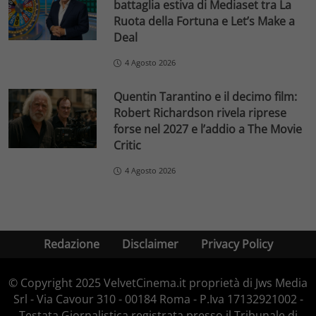
battaglia estiva di Mediaset tra La
Ruota della Fortuna e Let’s Make a
Deal
4 Agosto 2026
Quentin Tarantino e il decimo film:
Robert Richardson rivela riprese
forse nel 2027 e l’addio a The Movie
Critic
4 Agosto 2026
Redazione
Disclaimer
Privacy Policy
© Copyright 2025 VelvetCinema.it proprietà di Jws Media
Srl - Via Cavour 310 - 00184 Roma - P.Iva 17132921002 -
Testata Giornalistica registrata presso il Tribunale di