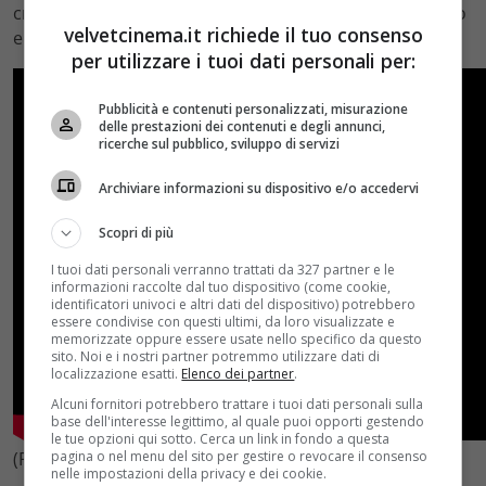
create da Roman Polanski e da Paul Verhoeven quando
velvetcinema.it richiede il tuo consenso
erano all’inizio delle rispettive carriere.
per utilizzare i tuoi dati personali per:
Pubblicità e contenuti personalizzati, misurazione
delle prestazioni dei contenuti e degli annunci,
ricerche sul pubblico, sviluppo di servizi
Archiviare informazioni su dispositivo e/o accedervi
Scopri di più
I tuoi dati personali verranno trattati da 327 partner e le
informazioni raccolte dal tuo dispositivo (come cookie,
identificatori univoci e altri dati del dispositivo) potrebbero
essere condivise con questi ultimi, da loro visualizzate e
memorizzate oppure essere usate nello specifico da questo
sito. Noi e i nostri partner potremmo utilizzare dati di
localizzazione esatti.
Elenco dei partner
.
Alcuni fornitori potrebbero trattare i tuoi dati personali sulla
base dell'interesse legittimo, al quale puoi opporti gestendo
le tue opzioni qui sotto. Cerca un link in fondo a questa
(Foto By Facebook)
pagina o nel menu del sito per gestire o revocare il consenso
nelle impostazioni della privacy e dei cookie.