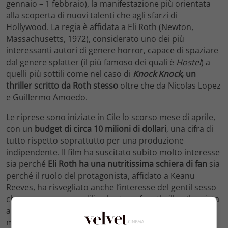
gennaio – 1 febbraio), la manifestazione più orientata
alla scoperta di nuovi talenti che agli sfarzi di
Hollywood. La regia è affidata a Eli Roth (Newton,
Massachusetts, 1972), considerato uno dei più
interessanti autori di genere horror, capace di spaziare
dal genere splatter (il più famoso dei quali è
Hostel
) a
quelli più sottili come nel caso di
Knock Knock
, un
thriller scritto da Roth stesso
oltre che da Nicolas Lopez
e Guillermo Amoedo.
Le riprese sono iniziate in Cile lo scorso mese di aprile,
con un
budget di circa 10 milioni di dollari
, una cifra di
tutto rispetto soprattutto per una produzione
indipendente. Il film ha suscitato subito molto interesse
sia perché
Eli Roth ha una nutritissima schiera di fan
sia
perché il ruolo del protagonista, affidato a Keanu
Reeves, ha risvegliato anche l’interesse del gentil sesso
che non sempre predilige le atmosfere thriller. Il regista
aveva dichiarato le sue intenzioni ancora prima di
mettersi dietro alla cinepresa, citando le atmosfere