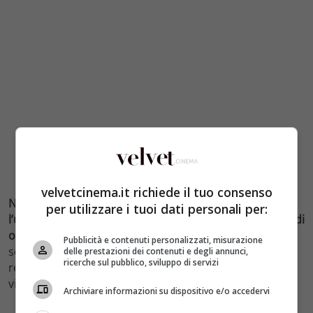
velvetcinema.it richiede il tuo consenso
Nina, invece, conosce un anziano giornalista cieco,
per utilizzare i tuoi dati personali per:
l’unico che 20 anni prima aveva difeso Alex dall’accusa di
omicidio
. L’uomo sembra sapere più di quanto dice, e
Pubblicità e contenuti personalizzati, misurazione
soprattutto conosceva la madre di Nina. Ma quando il
delle prestazioni dei contenuti e degli annunci,
ricerche sul pubblico, sviluppo di servizi
repoter sembra essere sul punto di parlare con lei,
viene ucciso dal misterioso uomo incappucciato.
Archiviare informazioni su dispositivo e/o accedervi