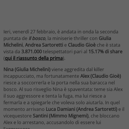
Ieri, venerdì 27 febbraio, è andata in onda la seconda
puntata de
Il bosco
, la miniserie thriller con
Giulia
Michelini
,
Andrea Sartoretti
e
Claudio Gioè
che è stata
vista da
3.871.000
telespettatori pari al
15.17% di share
(
qui il riassunto della prima
).
Nina (Giulia Michelini)
viene aggredita dal killer
incappucciato, ma fortunatamente
Alex (Claudio Gioè)
riesce a soccorrerla e la porta nella sua baracca nel
bosco. Al suo risveglio Nina è spaventata: teme sia Alex
il suo aggressore e tenta la fuga, ma lui riesce a
fermarla e a spiegarle che voleva solo aiutarla. In quel
momento arrivano
Luca Damiani (Andrea Sartoretti)
e il
vicequestore
Santini (Mimmo Mignemi)
, che bloccano
Alex e lo arrestano, accusandolo di essere lui
l’aggressore.