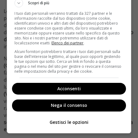
Scopri di più
Le indagini ormai congiunte di Nina e Alex portano al
I tuoi dati personali verranno trattati da 327 partner e le
professor
Minutillo (Urbano Barberini)
, ex insegnante
informazioni raccolte dal tuo dispositivo (come cookie,
identificatori univoci e altri dati del dispositivo) potrebbero
dell’università e ora primario di medicina legale
essere condivise con questi ultimi, da loro visualizzate e
dell’ospedale.
Luca, invece, si mostra sempre più geloso
memorizzate oppure essere usate nello specifico da questo
sito. Noi e i nostri partner potremmo utilizzare dati di
del rapporto tra i due
, e sembra avere un forte
localizzazione esatti.
Elenco dei partner
.
interesse per la psicologa, che non è forse corrisposto.
Alcuni fornitori potrebbero trattare i tuoi dati personali sulla
base dell'interesse legittimo, al quale puoi opporti gestendo
Nina, infine, inizia a sospettare
Niccolò Brighenti
le tue opzioni qui sotto. Cerca un link in fondo a questa
(Giuseppe Maggio)
, ragazzo del campus di ricca
pagina o nel menu del sito per gestire o revocare il consenso
nelle impostazioni della privacy e dei cookie.
famiglia, che spaccia e sembra coinvolto nella morte
dell’ultima ragazza. E concentra le sue attenzioni su di
lui, seguendolo quando inizia ad uscire con
Marcella
Acconsenti
(Valentina Imperatori)
, la barista del paese, fino a un
villa nel bosco, scoprendo che anche lei come l’altra
Nega il consenso
ragazza morta è stata drogata da Niccolò. Da quella
villa, dove si tengono riti orgiastici,
Marcella riesce a
scappare
e Nina la segue nel bosco.
Ma la perde di vista
Gestisci le opzioni
e la ragazza viene uccisa dal killer incappucciato
.