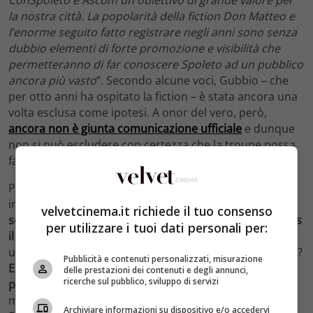
la nostra città. La popolarità della fiction Don Matteo e
l’enorme seguito fatto registrare negli anni sono senza
dubbio elementi di forte promozione e visibilità che
permetteranno di far conoscere Spoleto ad un pubblico
ancora più vasto
“. Secondo alcune voci, Gubbio – che
per otto anni ha ospitato la fiction – è stata ancora una
volta esclusa come ipotesi. A onor del vero, però,
ancora non è giunta comunicazione ufficiale
e dunque
non si può escludere con certezza che la troupe possa
far tappa anche là.
Magari per qualche scena, chissà
.
Presto, sicuramente, cominceranno a trapelare
indiscrezioni sulla trama:
quali saranno le scelte
velvetcinema.it richiede il tuo consenso
sentimentali e professionali di Simone Montedoro, alias
per utilizzare i tuoi dati personali per:
il capitano Tommasi
, che nel nono capitolo è apparso
un po’ confuso? Natalina riuscirà a ritrovare la serenità?
Pubblicità e contenuti personalizzati, misurazione
E con quali sfide si misurerà l’amatissimo
delle prestazioni dei contenuti e degli annunci,
ricerche sul pubblico, sviluppo di servizi
prete/detective
di cui nessuno potrebbe più fare a
meno? Di certo ritroveremo anche il buon Nino
Archiviare informazioni su dispositivo e/o accedervi