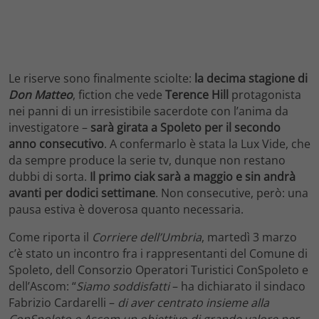
Le riserve sono finalmente sciolte:
la decima stagione di
Don Matteo
, fiction che vede
Terence Hill
protagonista
nei panni di un irresistibile sacerdote con l’anima da
investigatore –
sarà girata a Spoleto per il secondo
anno consecutivo
. A confermarlo è stata la Lux Vide, che
da sempre produce la serie tv, dunque non restano
dubbi di sorta.
Il primo ciak sarà a maggio e sin andrà
avanti per dodici settimane
. Non consecutive, però: una
pausa estiva è doverosa quanto necessaria.
Come riporta il
Corriere dell’Umbria
, martedì 3 marzo
c’è stato un incontro fra i rappresentanti del Comune di
Spoleto, dell Consorzio Operatori Turistici ConSpoleto e
dell’Ascom: “
Siamo soddisfatti
– ha dichiarato il sindaco
Fabrizio Cardarelli –
di aver centrato insieme alla
ConSpoleto e Ascom un obiettivo di grande valore per