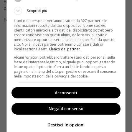
Frassica, ma ci saranno new entry? Sarete
puntualmente aggiornati…
Scopri di più
Foto by Facebook
I tuoi dati personali verranno trattati da 327 partner e le
informazioni raccolte dal tuo dispositivo (come cookie,
identificatori univoci e altri dati del dispositivo) potrebbero
essere condivise con questi ultimi, da loro visualizzate e
memorizzate oppure essere usate nello specifico da questo
sito. Noi e i nostri partner potremmo utilizzare dati di
localizzazione esatti.
Elenco dei partner
.
Alcuni fornitori potrebbero trattare i tuoi dati personali sulla
base dell'interesse legittimo, al quale puoi opporti gestendo
le tue opzioni qui sotto. Cerca un link in fondo a questa
pagina o nel menu del sito per gestire o revocare il consenso
nelle impostazioni della privacy e dei cookie.
Acconsenti
Nega il consenso
Gestisci le opzioni