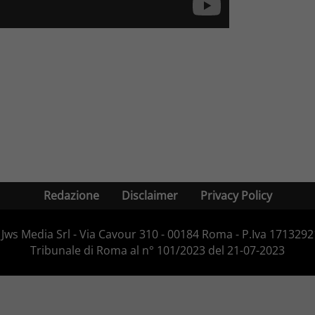
Redazione
Disclaimer
Privacy Policy
Jws Media Srl - Via Cavour 310 - 00184 Roma - P.Iva 171329210
Tribunale di Roma al n° 101/2023 del 21-07-2023