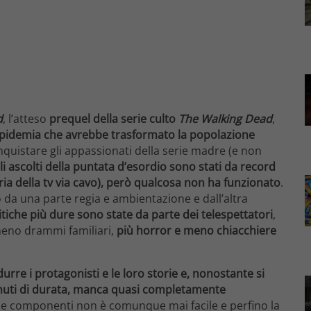
d
, l’atteso
prequel della serie culto
The Walking Dead
,
l’epidemia che avrebbe trasformato la popolazione
quistare gli appassionati della serie madre (e non
li ascolti della puntata d’esordio sono stati da record
oria della tv via cavo), però qualcosa non ha funzionato
.
 da una parte regia e ambientazione e dall’altra
ritiche più dure sono state da parte dei telespettatori
,
meno drammi familiari,
più horror e meno chiacchiere
urre i protagonisti e le loro storie e, nonostante si
inuti di durata, manca quasi completamente
 due componenti non è comunque mai facile e perfino la