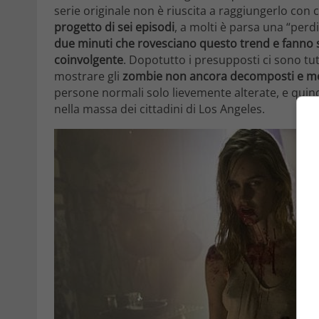
serie originale non è riuscita a raggiungerlo con 
progetto di sei episodi
, a molti è parsa una “perd
due minuti che rovesciano questo trend e fanno 
coinvolgente
. Dopotutto i presupposti ci sono tu
mostrare gli
zombie non ancora decomposti e m
persone normali solo lievemente alterate, e quindi
nella massa dei cittadini di Los Angeles.