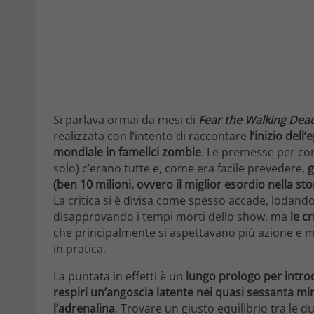
Si parlava ormai da mesi di
Fear the Walking Dea
realizzata con l’intento di raccontare
l’inizio del
mondiale in famelici zombie
. Le premesse per con
solo) c’erano tutte e, come era facile prevedere,
g
(ben 10 milioni, ovvero il miglior esordio nella st
La critica si è divisa come spesso accade, lodando
disapprovando i tempi morti dello show, ma
le c
che principalmente si aspettavano più azione e 
in pratica.
La puntata in effetti è un
lungo prologo per introd
respiri un’angoscia latente nei quasi sessanta m
l’adrenalina
. Trovare un giusto equilibrio tra le