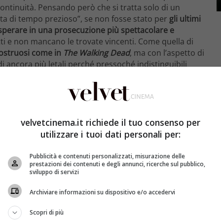
continuità. Pensando però che si tratta solo di un
ita di tempo prezioso”, se non fosse stato per
gli ultimi
sperare in una prosecuzione più spettacolare e
tti e non mancano le trovate vincenti. Come quella di
ostruosi come in
The Walking Dead
, ma con l’aspetto di
 ancora più letali perché pressoché indistinguibili
velvetcinema.it richiede il tuo consenso per
utilizzare i tuoi dati personali per:
Pubblicità e contenuti personalizzati, misurazione delle
prestazioni dei contenuti e degli annunci, ricerche sul pubblico,
sviluppo di servizi
Archiviare informazioni su dispositivo e/o accedervi
Scopri di più