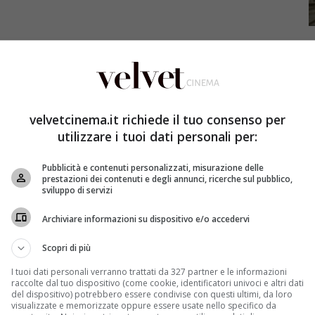
velvetcinema.it richiede il tuo consenso per
utilizzare i tuoi dati personali per:
isveglio della Forza
, che dopo un esordio da record si
Pubblicità e contenuti personalizzati, misurazione delle
tempi. L’ennesima vittoria per la Disney, che ora
prestazioni dei contenuti e degli annunci, ricerche sul pubblico,
anno potrà contare su un altro grande successo
sviluppo di servizi
ca: Civil War
. Dietro la macchina da presa del film che
Archiviare informazioni su dispositivo e/o accedervi
i Anthony e Joe Russo
, ospiti a Pechino per promuovere
 parlato a ruota libera di questo e di altri progetti
,
Scopri di più
 il film più atteso in assoluto della Casa delle idee,
i cinema nel 2018.
I tuoi dati personali verranno trattati da 327 partner e le informazioni
raccolte dal tuo dispositivo (come cookie, identificatori univoci e altri dati
del dispositivo) potrebbero essere condivise con questi ultimi, da loro
 di grosso bolle in pentola e che il pubblico si dovrà
visualizzate e memorizzate oppure essere usate nello specifico da
gioco sarà molto alta sia in Civil War sia in Avengers: