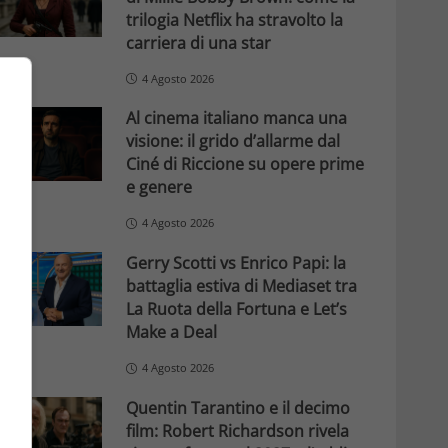
trilogia Netflix ha stravolto la
carriera di una star
4 Agosto 2026
Al cinema italiano manca una
visione: il grido d’allarme dal
Ciné di Riccione su opere prime
e genere
4 Agosto 2026
Gerry Scotti vs Enrico Papi: la
battaglia estiva di Mediaset tra
La Ruota della Fortuna e Let’s
Make a Deal
4 Agosto 2026
Quentin Tarantino e il decimo
film: Robert Richardson rivela