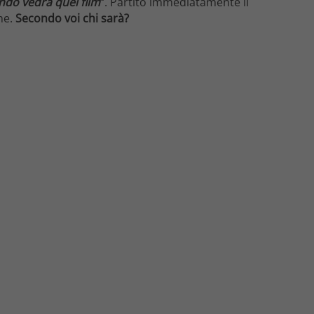
ndo vedrà quei film
“. Partito immediatamente il
ne.
Secondo voi chi sarà?