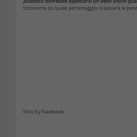
pubblico dovrebbe aspettarsi un bello shock qua
totonome su quale personaggio ci lascerà le pen
Foto by Facebook