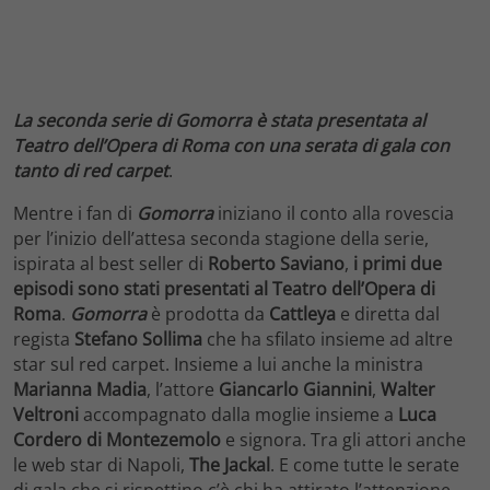
La seconda serie di Gomorra è stata presentata al
Teatro dell’Opera di Roma con una serata di gala con
tanto di red carpet
.
Mentre i fan di
Gomorra
iniziano il conto alla rovescia
per l’inizio dell’attesa seconda stagione della serie,
ispirata al best seller di
Roberto Saviano
,
i primi due
episodi sono stati presentati al Teatro dell’Opera di
Roma
.
Gomorra
è prodotta da
Cattleya
e diretta dal
regista
Stefano Sollima
che ha sfilato insieme ad altre
star sul red carpet. Insieme a lui anche la ministra
Marianna Madia
, l’attore
Giancarlo Giannini
,
Walter
Veltroni
accompagnato dalla moglie insieme a
Luca
Cordero di Montezemolo
e signora. Tra gli attori anche
le web star di Napoli,
The Jackal
. E come tutte le serate
di gala che si rispettino c’è chi ha attirato l’attenzione