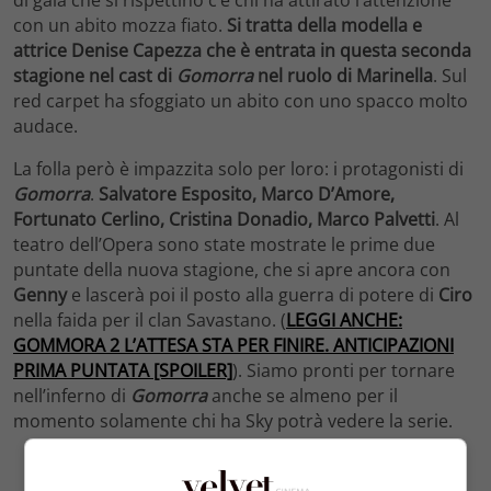
con un abito mozza fiato.
Si tratta della modella e
attrice Denise Capezza che è entrata in questa seconda
stagione nel cast di
Gomorra
nel ruolo di Marinella
. Sul
red carpet ha sfoggiato un abito con uno spacco molto
audace.
La folla però è impazzita solo per loro: i protagonisti di
Gomorra
.
Salvatore Esposito, Marco D’Amore,
Fortunato Cerlino, Cristina Donadio, Marco Palvetti
. Al
teatro dell’Opera sono state mostrate le prime due
puntate della nuova stagione, che si apre ancora con
Genny
e lascerà poi il posto alla guerra di potere di
Ciro
nella faida per il clan Savastano. (
LEGGI ANCHE:
GOMMORA 2 L’ATTESA STA PER FINIRE. ANTICIPAZIONI
PRIMA PUNTATA [SPOILER]
). Siamo pronti per tornare
nell’inferno di
Gomorra
anche se almeno per il
momento solamente chi ha Sky potrà vedere la serie.