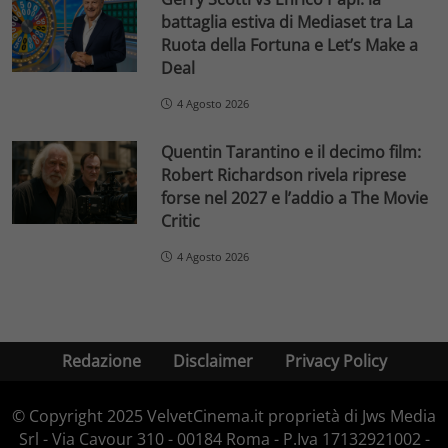
battaglia estiva di Mediaset tra La
Ruota della Fortuna e Let’s Make a
Deal
4 Agosto 2026
Quentin Tarantino e il decimo film:
Robert Richardson rivela riprese
forse nel 2027 e l’addio a The Movie
Critic
4 Agosto 2026
Redazione
Disclaimer
Privacy Policy
© Copyright 2025 VelvetCinema.it proprietà di Jws Media
Srl - Via Cavour 310 - 00184 Roma - P.Iva 17132921002 -