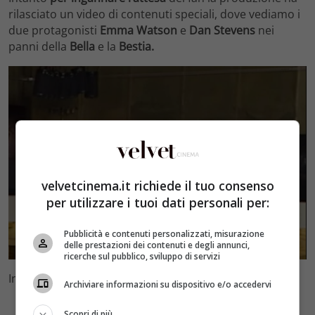
rilasciato un video di contenuti speciali, dove vediamo i
due protagonisti
Emma Watson
e
Dan Stevens
nei
panni della
Bella
e la
Bestia.
velvetcinema.it richiede il tuo consenso
per utilizzare i tuoi dati personali per:
Pubblicità e contenuti personalizzati, misurazione
delle prestazioni dei contenuti e degli annunci,
ricerche sul pubblico, sviluppo di servizi
Initialize ads
Archiviare informazioni su dispositivo e/o accedervi
Scopri di più