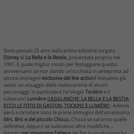
Sono passati 25 anni dalla prima edizione targata
Disney
di
La Bella e la Bestia
, presentata proprio nel
1991. E quale miglior modo per festeggiare questo
anniversario se non dando un’occhiata in anteprima ad
alcune immagini
esclusive del live action?
Avevamo già
avuto un assaggio della realizzazione di alcuni
personaggi, in particolare l’orologio
Tockins
e il
rubacuori
Lumière
(
LEGGI ANCHE: LA BELLA E LA BESTIA:
ECCO LE FOTO DI GASTON, TOCKINS E LUMIÈRE
). Adesso
però a circolare sono le prime immagini dell’amatissima
Mrs. Bric e del piccolo Chicco.
Chissà se saranno quelle
definitive, oppure se subiranno altre modifiche…
Intanto
per ingannare l’attesa
dei fan la produzione ha