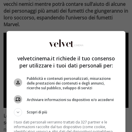
vecchi nemici mentre potrà contare sull’aiuto di alcune
dei personaggi più amati dei fumetti che giungeranno in
loro soccorso, espandendo l’universo dei fumetti
Marvel.
velvetcinema.it richiede il tuo consenso
per utilizzare i tuoi dati personali per:
Pubblicità e contenuti personalizzati, misurazione
delle prestazioni dei contenuti e degli annunci,
ricerche sul pubblico, sviluppo di servizi
Archiviare informazioni su dispositivo e/o accedervi
Scopri di più
Le riprese del film sono iniziate a Febbraio ad Atlanta e
sono terminate il 16 Giugno.
È stato scritto e diretto
I tuoi dati personali verranno trattati da 327 partner e le
informazioni raccolte dal tuo dispositivo (come cookie,
nuovamente da
James Gunn,
regista e sceneggiatore e
identificatori univoci e altri dati del dispositivo) potrebbero