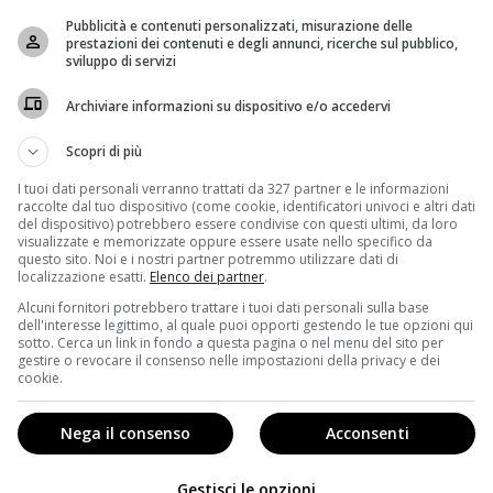
l mondo ricrea il mondo dei supereroi in un modo tutto
Pubblicità e contenuti personalizzati, misurazione delle
prestazioni dei contenuti e degli annunci, ricerche sul pubblico,
ci saranno anche Superman e il temibile Joker.
Il film
sviluppo di servizi
ati a supereoi, in ultimo
Batman Vs Superman,
Archiviare informazioni su dispositivo e/o accedervi
osa e tutta da ridere. Insomma
molto distante
Scopri di più
esto Batman è ironico, divertente e irriverente, con
I tuoi dati personali verranno trattati da 327 partner e le informazioni
 suo lusso sfrenato
cirocando dalla sua ricchezza e con
raccolte dal tuo dispositivo (come cookie, identificatori univoci e altri dati
anche un ragazzo orfano che ha adottato:
Robin.
A tratti,
del dispositivo) potrebbero essere condivise con questi ultimi, da loro
visualizzate e memorizzate oppure essere usate nello specifico da
e il Tony Stark della Marvel
, ma solo per alcuni aspetti.
questo sito. Noi e i nostri partner potremmo utilizzare dati di
localizzazione esatti.
Elenco dei partner
.
Alcuni fornitori potrebbero trattare i tuoi dati personali sulla base
dell'interesse legittimo, al quale puoi opporti gestendo le tue opzioni qui
sotto. Cerca un link in fondo a questa pagina o nel menu del sito per
gestire o revocare il consenso nelle impostazioni della privacy e dei
cookie.
Nega il consenso
Acconsenti
Gestisci le opzioni