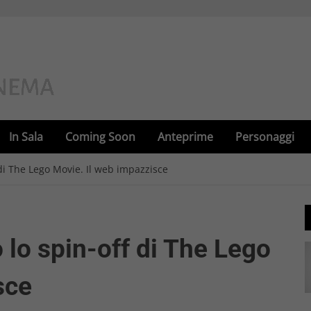
In Sala
Coming Soon
Anteprime
Personaggi
 di The Lego Movie. Il web impazzisce
 lo spin-off di The Lego
sce