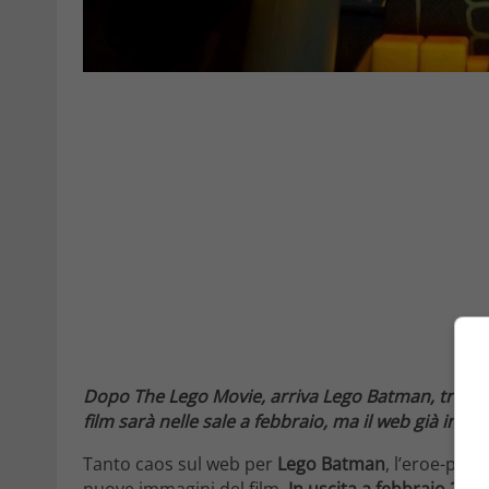
Dopo The Lego Movie, arriva Lego Batman, troppo er
film sarà nelle sale a febbraio, ma il web già impaz
Tanto caos sul web per
Lego Batman
, l’eroe-pipi
nuove immagini del film.
In uscita a febbraio 2017