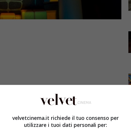
a piaciuta la versione lego dell’eroe-pipistrello. Il
zisce per lui.
velvetcinema.it richiede il tuo consenso per
strello versione in giallo fa impazzire i social con le
utilizzare i tuoi dati personali per:
, il film è lo spin-off di
The Lego Movie
, dove già si era