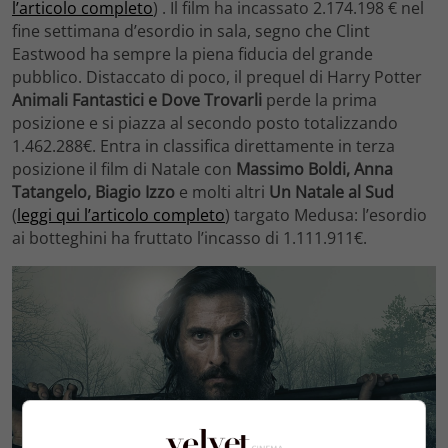
l’articolo completo
) . Il film ha incassato 2.174.198 € nel
fine settimana d’esordio in sala, segno che Clint
Eastwood ha sempre la piena fiducia del grande
pubblico. Distaccato di poco, il prequel di Harry Potter
Animali Fantastici e Dove Trovarli
perde la prima
posizione e si piazza al secondo posto totalizzando
1.462.288€. Entra in classifica direttamente in terza
posizione il film di Natale con
Massimo Boldi, Anna
Tatangelo, Biagio Izzo
e molti altri
Un Natale al Sud
(
leggi qui l’articolo completo
) targato Medusa: l’esordio
ai botteghini ha fruttato l’incasso di 1.111.911€.