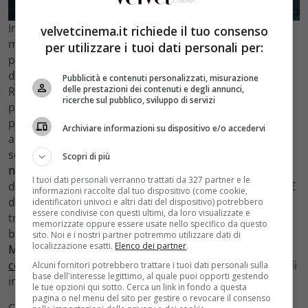
In quarta posizione troviamo sempre un successo
velvetcinema.it richiede il tuo consenso
made in Italy con
La Cena di Natale
di
Fausto Brizzi
con
per utilizzare i tuoi dati personali per:
protagonisti
Laura Chiatti e Riccardo Scamarcio
, tratto
dal romanzo di Luca Bianchini (
Qui l’articolo completo
).
Pubblicità e contenuti personalizzati, misurazione
delle prestazioni dei contenuti e degli annunci,
Rispetto alla settimana precedente slitta di una
ricerche sul pubblico, sviluppo di servizi
posizione, ottenendo 554.475€. In quinta ed ultima
posizione della classifica dei film più visti troviamo un
Archiviare informazioni su dispositivo e/o accedervi
altro film che ha perso ben due posizioni rispetto la
scorsa settimana: si tratta di
Come diventare grandi
Scopri di più
nonostante i genitori
, (
qui la scheda del film
) con il cast
I tuoi dati personali verranno trattati da 327 partner e le
del telefilm Disney
Alex&Co
, che ha totalizzato 502.512€
informazioni raccolte dal tuo dispositivo (come cookie,
di incasso. Subito fuori, ma distaccato di pochissimo
identificatori univoci e altri dati del dispositivo) potrebbero
essere condivise con questi ultimi, da loro visualizzate e
troviamo il film sull’artefice di Wikileaks,
Snowden
. Non
memorizzate oppure essere usate nello specifico da questo
bene per l’esordio in sala del film con
Mattew
sito. Noi e i nostri partner potremmo utilizzare dati di
localizzazione esatti.
Elenco dei partner
.
McConaughey
,
Free States of Jones
(
leggi qui l’articolo
completo
) che si piazza solamente al nono posto per gli
Alcuni fornitori potrebbero trattare i tuoi dati personali sulla
base dell'interesse legittimo, al quale puoi opporti gestendo
incassi nel weekend.
le tue opzioni qui sotto. Cerca un link in fondo a questa
pagina o nel menu del sito per gestire o revocare il consenso