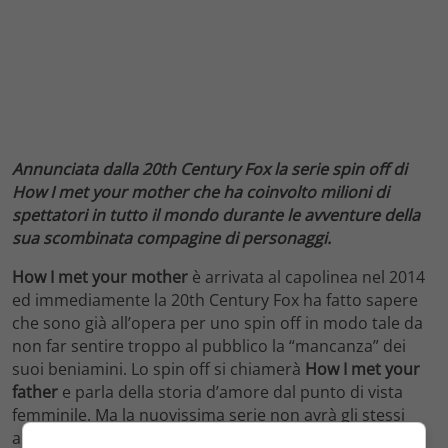
Annunciata dalla 20th Century Fox la serie spin off di
How I met your mother che ha coinvolto milioni di
spettatori in tutto il mondo durante le avventure della
sua scombinata compagine di personaggi.
How I met your mother
è arrivata al capolinea nel 2014
ed immediamente la 20th Century Fox ha fatto sapere
che sono già all’opera per uno spin off in modo tale da
non far sentire troppo al pubblico la “mancanza” dei
suoi beniamini. Lo spin off si chiamerà
How I met your
father
e parla della storia d’amore dal punto di vista
femminile. Ma la nuovissima serie non avrà gli stessi
autori della sit-com originaria (
Craig Thomas e Carter