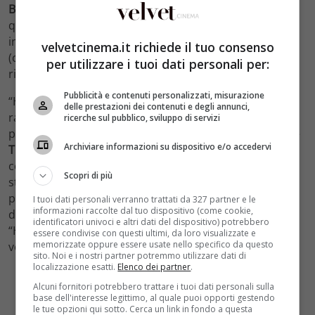
Bays
), che però prenderanno parte al progetto in
qualità di produttori esecutivi. La sceneggiatura sarà
invece affidata a Isaac Aptaker ed Elizabeth Berger
velvetcinema.it richiede il tuo consenso
(creatori di “This Is Us”) e avrà un cast completamente
per utilizzare i tuoi dati personali per:
rinnovato e rivisitato.
Pubblicità e contenuti personalizzati, misurazione
“How I Met Your Mother”, stagione dopo stagione, ha
delle prestazioni dei contenuti e degli annunci,
raccontato la serie di eventi che hanno portato il
ricerche sul pubblico, sviluppo di servizi
protagonista
Ted (Josh Radnor)
ad incontrare la moglie
Archiviare informazioni su dispositivo e/o accedervi
Tracy (Cristin Milioti)
. Dopo circa tre anni sembra
concretizzarsi l’idea di una versione femminile della
Scopri di più
storia, narrato dal punto di vista della mamma. Un
primo tentativo era già stato fatto nel 2014, appena
I tuoi dati personali verranno trattati da 327 partner e le
informazioni raccolte dal tuo dispositivo (come cookie,
dopo la chiusura della sit-com, ma il progetto intitolato
identificatori univoci e altri dati del dispositivo) potrebbero
“How I Met Your Dad” si era fermato al pilot. Questa
essere condivise con questi ultimi, da loro visualizzate e
memorizzate oppure essere usate nello specifico da questo
volta speriamo abbia un esito migliore.
sito. Noi e i nostri partner potremmo utilizzare dati di
localizzazione esatti.
Elenco dei partner
.
Alcuni fornitori potrebbero trattare i tuoi dati personali sulla
base dell'interesse legittimo, al quale puoi opporti gestendo
le tue opzioni qui sotto. Cerca un link in fondo a questa