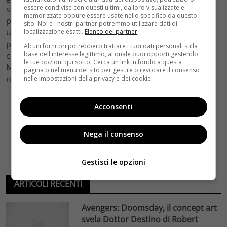
essere condivise con questi ultimi, da loro visualizzate e
stanno girando una serie tv possono solitamente
memorizzate oppure essere usate nello specifico da questo
partecipare come guest-star in un episodio all’anno di
sito. Noi e i nostri partner potremmo utilizzare dati di
un’altra serie, ma questo limite può cadere se il
localizzazione esatti.
Elenco dei partner
.
progetto che si vuole intraprendere è considerato ‘non
Alcuni fornitori potrebbero trattare i tuoi dati personali sulla
base dell'interesse legittimo, al quale puoi opporti gestendo
competitivo’. Potrebbe la NBC considerare Veronica
le tue opzioni qui sotto. Cerca un link in fondo a questa
Mars, per esempio su Netflix, non competitiva? Per ora
pagina o nel menu del sito per gestire o revocare il consenso
non lo sappiamo”.
nelle impostazioni della privacy e dei cookie.
Acconsenti
Nega il consenso
Gestisci le opzioni
ARTICOLI RECENTI
Avengers: Doomsday, il concept art
svela Dottor Destino di Robert