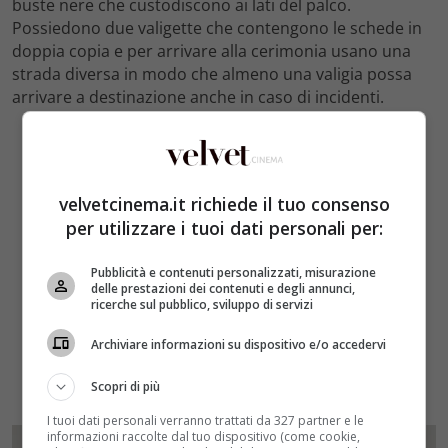
buste nere che custodiscono ai lati del palco.
Possiedono due valigette che contengono le schede in
doppia copia e per arrivare alla cerimonia usano una
strada diversa in modo che almeno una valigia possa
arrivare a destinazione anche in caso di incidenti.
velvetcinema.it richiede il tuo consenso
per utilizzare i tuoi dati personali per:
Pubblicità e contenuti personalizzati, misurazione
delle prestazioni dei contenuti e degli annunci,
ricerche sul pubblico, sviluppo di servizi
Archiviare informazioni su dispositivo e/o accedervi
Scopri di più
I tuoi dati personali verranno trattati da 327 partner e le
informazioni raccolte dal tuo dispositivo (come cookie,