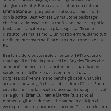
suoi soci,
Brian Culligan
, ha consegnato la busta
sbagliata a Beatty. Prima aveva scattato una foto ad
Emma Stone
per poi postarla sul suo account Twitter
con la scritta “Best Actress Emma Stone backstage” (
che è stata rimossa) e nella confusione ha preso poi la
busta con il vincitore dalla pila sbagliata. “Brian è
distrutto. Sta malissimo. E’ un nostro errore, siamo tutti
terribilmente costernati” ha detto un altro socio della
Pwc.
Il sistema delle buste risale al lontano
1941
a causa di
una fuga di notizie da parte del Los Angeles Times che
annunciò i nomi di tutti i vincitori nella sua edizione
serale prima dell’inizio della cerimonia. Tutta la
sorpresa così venne meno perché gli ospiti una volta
arrivati sapevano già chi avrebbe ritirato l’Oscar. Sono
circa 83 anni che la società si occupa di raccogliere i voti
della giuria:
Brian Cullinan e Martha Ruiz
sono al
momento gli unici due soci che sanno in anticipo chi
verrà proclamato vincitore del premio Oscar con le loro