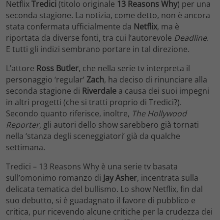
Netflix
Tredici
(titolo originale
13 Reasons Why
) per una
seconda stagione. La notizia, come detto, non è ancora
stata confermata ufficialmente da
Netflix
, ma è
riportata da diverse fonti, tra cui l’autorevole
Deadline
.
E tutti gli indizi sembrano portare in tal direzione.
L’attore
Ross Butler
, che nella serie tv interpreta il
personaggio ‘regular’
Zach
, ha deciso di rinunciare alla
seconda stagione di
Riverdale
a causa dei suoi impegni
in altri progetti (che si tratti proprio di Tredici?).
Secondo quanto riferisce, inoltre,
The Hollywood
Reporter
, gli autori dello show sarebbero già tornati
nella ‘stanza degli sceneggiatori’ già da qualche
settimana.
Tredici – 13 Reasons Why è una serie tv basata
sull’omonimo romanzo di
Jay Asher
, incentrata sulla
delicata tematica del bullismo. Lo show Netflix, fin dal
suo debutto, si è guadagnato il favore di pubblico e
critica, pur ricevendo alcune critiche per la crudezza dei