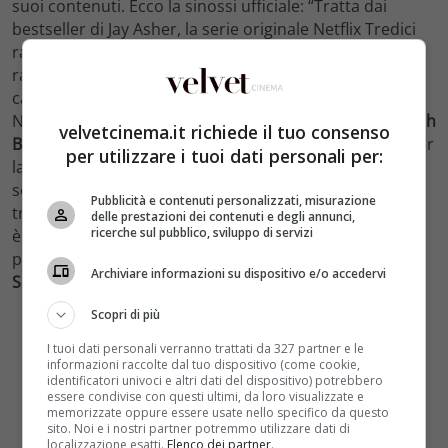
suoi contenuti. Ecco la sinossi ufficiale: “Tratta dai
bestseller di Jay Asher, la serie originale Netflix Tredici
racconta la storia di
Clay Jensen
(
Dylan Minnette
), un
ragazzo che al ritorno dalla scuola trova sulla porta di
casa una misteriosa scatola con su scritto il suo nome.
Nella scatola scopre delle cassette registrate da
Hannah
velvetcinema.it richiede il tuo consenso
Baker
(
Katherine Langford
), una compagna di classe per
per utilizzare i tuoi dati personali per:
la quale aveva una cotta e che si è suicidata due
settimane prima. Nelle registrazioni, Hannah spiega le
Pubblicità e contenuti personalizzati, misurazione
tredici ragioni che l’hanno spinta a togliersi la vita. Clay
delle prestazioni dei contenuti e degli annunci,
ricerche sul pubblico, sviluppo di servizi
è forse tra queste?
Tredici
è stato realizzato dai
produttori esecutivi
Tom McCarthy
,
Brian Yorkey
,
Archiviare informazioni su dispositivo e/o accedervi
Selena Gomez, Joy Gorman
e
Kristel Laiblin
“.
Scopri di più
I tuoi dati personali verranno trattati da 327 partner e le
informazioni raccolte dal tuo dispositivo (come cookie,
identificatori univoci e altri dati del dispositivo) potrebbero
essere condivise con questi ultimi, da loro visualizzate e
memorizzate oppure essere usate nello specifico da questo
sito. Noi e i nostri partner potremmo utilizzare dati di
localizzazione esatti.
Elenco dei partner
.