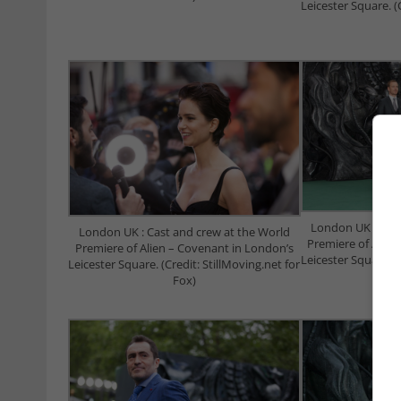
Leicester Square. (
London UK : Cast
London UK : Cast and crew at the World
Premiere of Alien
Premiere of Alien – Covenant in London’s
Leicester Square. (
Leicester Square. (Credit: StillMoving.net for
Fox)