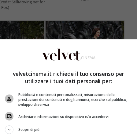
Credit: StillMoving.net for
Fox)
velvetcinema.it richiede il tuo consenso per
 and crew at the World
London UK : Cast and crew at the World
utilizzare i tuoi dati personali per:
 – Covenant in London’s
Premiere of Alien – Covenant in London’s
Credit: StillMoving.net for
Leicester Square. (Credit: StillMoving.net for
Fox)
Pubblicità e contenuti personalizzati, misurazione delle
Fox)
prestazioni dei contenuti e degli annunci, ricerche sul pubblico,
sviluppo di servizi
Archiviare informazioni su dispositivo e/o accedervi
Scopri di più