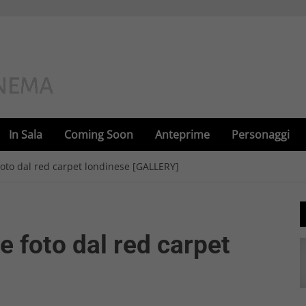
In Sala
Coming Soon
Anteprime
Personaggi
 foto dal red carpet londinese [GALLERY]
e foto dal red carpet