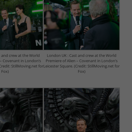
 and crew at the World
London UK : Cast and crew at the World
 – Covenant in London’s
Premiere of Alien – Covenant in London’s
Credit: StillMoving.net for
Leicester Square. (Credit: StillMoving.net for
Fox)
Fox)