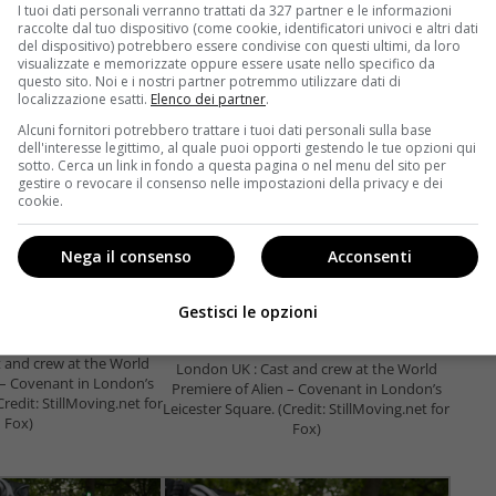
I tuoi dati personali verranno trattati da 327 partner e le informazioni
raccolte dal tuo dispositivo (come cookie, identificatori univoci e altri dati
del dispositivo) potrebbero essere condivise con questi ultimi, da loro
visualizzate e memorizzate oppure essere usate nello specifico da
questo sito. Noi e i nostri partner potremmo utilizzare dati di
localizzazione esatti.
Elenco dei partner
.
Alcuni fornitori potrebbero trattare i tuoi dati personali sulla base
dell'interesse legittimo, al quale puoi opporti gestendo le tue opzioni qui
sotto. Cerca un link in fondo a questa pagina o nel menu del sito per
gestire o revocare il consenso nelle impostazioni della privacy e dei
cookie.
Nega il consenso
Acconsenti
Gestisci le opzioni
 and crew at the World
London UK : Cast and crew at the World
 – Covenant in London’s
Premiere of Alien – Covenant in London’s
Credit: StillMoving.net for
Leicester Square. (Credit: StillMoving.net for
Fox)
Fox)