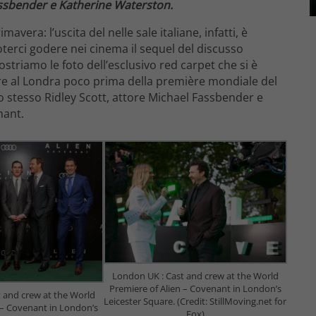
 Fassbender e Katherine Waterston.
avera: l’uscita del nelle sale italiane, infatti, è
oterci godere nei cinema il sequel del discusso
striamo le foto dell’esclusivo red carpet che si è
are al Londra poco prima della première mondiale del
o lo stesso Ridley Scott, attore Michael Fassbender e
nant.
London UK : Cast and crew at the World
Premiere of Alien – Covenant in London’s
 and crew at the World
Leicester Square. (Credit: StillMoving.net for
 – Covenant in London’s
Fox)