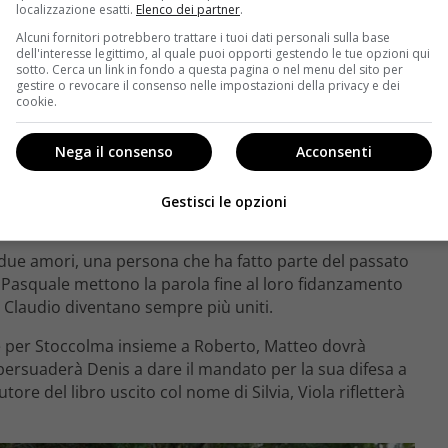
localizzazione esatti.
Elenco dei partner
.
Alcuni fornitori potrebbero trattare i tuoi dati personali sulla base
dell'interesse legittimo, al quale puoi opporti gestendo le tue opzioni qui
sotto. Cerca un link in fondo a questa pagina o nel menu del sito per
gestire o revocare il consenso nelle impostazioni della privacy e dei
cookie.
Nega il consenso
Acconsenti
estimonial della campagna pubblicitaria dello studio
tosto inaspettata. Come previsto da Teresa, la
Gestisci le opzioni
 molto litigiosa…
 due amori, una persona che ha fatto parte del passato
e Pasquale mettono la parola fine al loro fidanzamento
e Claudio diventano sempre più uniti.
e per Stoccolma insieme a Roberto, Matteo dovrà
a persuaderà Denis a dare il mandato per la sua difesa a
re del libro uscito col nome di Silvia, Viola rifletterà