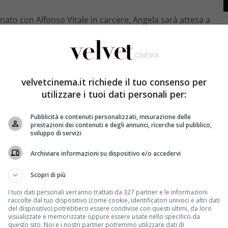
inato con Alfonso Vitale in carcere, Angela sarà attesa a
 e Claudio si cementerà ora che lei lo supporterà e lo
nia di Gigi del Colle mentre Filippo è molto preso dal
dio in cui lavora Niko procede e la scelta del
iliare…
velvetcinema.it richiede il tuo consenso per
o di Franco e Bianca, cerca di riprendersi dallo shock
utilizzare i tuoi dati personali per:
enis della possibilità di farsi rappresentare dallo studio
 potrebbe precipitare. Dopo aver superato il provino,
Pubblicità e contenuti personalizzati, misurazione delle
a cena con Serena. I due sono sempre più solidali e
prestazioni dei contenuti e degli annunci, ricerche sul pubblico,
timonial della pubblicità per lo studio di Niko e Ugo,
sviluppo di servizi
Archiviare informazioni su dispositivo e/o accedervi
Scopri di più
I tuoi dati personali verranno trattati da 327 partner e le informazioni
raccolte dal tuo dispositivo (come cookie, identificatori univoci e altri dati
del dispositivo) potrebbero essere condivise con questi ultimi, da loro
visualizzate e memorizzate oppure essere usate nello specifico da
questo sito. Noi e i nostri partner potremmo utilizzare dati di