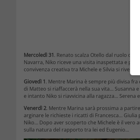
Mercoledì 31
. Renato scalza Otello dal ruolo di t
Navarra, Niko riceve una visita inaspettata e piut
convivenza creativa tra Michele e Silvia si rivelerà
Giovedì 1
. Mentre Marina è sempre più divisa fra
di Matteo si riaffaccerà nella sua vita… Susanna 
e intanto Niko si riavvicina alla ragazza… Serena 
Venerdì 2
. Mentre Marina sarà prossima a partir
arginare le richieste i ricatti di Francesca… Giuli
Niko… Dopo aver scoperto che Michele è il vero auto
sulla natura del rapporto tra lei ed Eugenio…