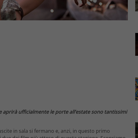
aprirà ufficialmente le porte all’estate sono tantissimi
scite in sala si fermano e, anzi, in questo primo
 due dei film più atteso di questa stagione. Scopriamo