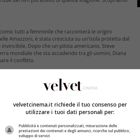
comic tutti a femminile che racconterà le origini
le Amazzoni, è stata cresciuta su un’isola protetta dal
nvincibile. Dopo che un pilota americano, Steve
guerra mondiale che sta accadendo tra gli uomini, Diana
re il conflitto.
velvetcinema.it richiede il tuo consenso per
utilizzare i tuoi dati personali per:
Pubblicità e contenuti personalizzati, misurazione delle
prestazioni dei contenuti e degli annunci, ricerche sul pubblico,
sviluppo di servizi