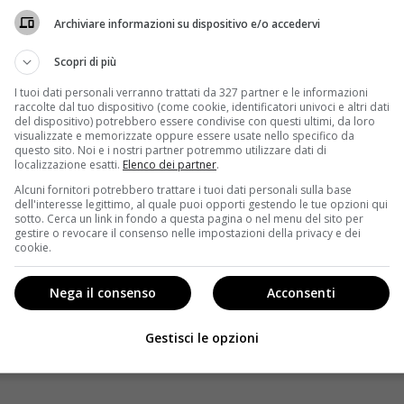
Archiviare informazioni su dispositivo e/o accedervi
Scopri di più
I tuoi dati personali verranno trattati da 327 partner e le informazioni
raccolte dal tuo dispositivo (come cookie, identificatori univoci e altri dati
oot per il grande schermo di Baywatch. Diretto da Seth
del dispositivo) potrebbero essere condivise con questi ultimi, da loro
isti arte Dwayne Johnson, Zac Efron e Alexandra
visualizzate e memorizzate oppure essere usate nello specifico da
questo sito. Noi e i nostri partner potremmo utilizzare dati di
ovranno risolvere un grande mistero. Nella pellicola ci
localizzazione esatti.
Elenco dei partner
.
lhoff e Pamela Anderson, storici protagonisti della
Alcuni fornitori potrebbero trattare i tuoi dati personali sulla base
dell'interesse legittimo, al quale puoi opporti gestendo le tue opzioni qui
sotto. Cerca un link in fondo a questa pagina o nel menu del sito per
gestire o revocare il consenso nelle impostazioni della privacy e dei
cookie.
 pellicola tutta al femminile che vede come protagoniste
nta la storia di ina levatrice riceve una notizia
Nega il consenso
Acconsenti
e dinne, molto diverse l’una dall’altra, si
 grazie al loro inaspettato avvicinamento.
Gestisci le opzioni