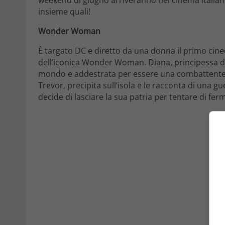
insieme quali!
Wonder Woman
È targato DC e diretto da una donna il primo cine
dell’iconica Wonder Woman. Diana, principessa del
mondo e addestrata per essere una combattente i
Trevor, precipita sull’isola e le racconta di una 
decide di lasciare la sua patria per tentare di ferma