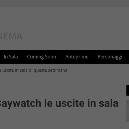
In Sala
Coming Soon
Anteprime
Personaggi
scite in sala di questa settimana
ywatch le uscite in sala