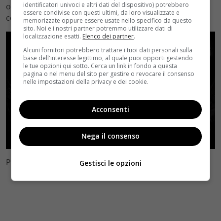
identificatori univoci e altri dati del dispositivo) potrebbero
offerto a tutti i partecipanti anche il caffè per fare
essere condivise con questi ultimi, da loro visualizzate e
colazione insieme al mattino.
memorizzate oppure essere usate nello specifico da questo
sito. Noi e i nostri partner potremmo utilizzare dati di
localizzazione esatti.
Elenco dei partner
.
Alcuni fornitori potrebbero trattare i tuoi dati personali sulla
base dell'interesse legittimo, al quale puoi opporti gestendo
le tue opzioni qui sotto. Cerca un link in fondo a questa
pagina o nel menu del sito per gestire o revocare il consenso
nelle impostazioni della privacy e dei cookie.
Acconsenti
Nega il consenso
Photo Credits: Universal Pictures
Gestisci le opzioni