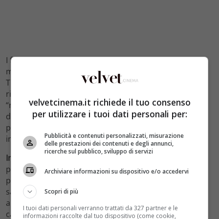
I fortunati Trasformers addicted che parteciperanno
maratona avranno in regalo la locandina ufficiale di
Transformers 5 – L’Ultimo Cavaliere e in più potranno
richiedere lo speciale porta popcorn che si potrà
velvetcinema.it richiede il tuo consenso
“ricaricare” ogni qual volta lo si desideri. Le prevendite
per utilizzare i tuoi dati personali per:
della Maratona Transformers sono aperte. Tra una
proiezione e l’altra sono previsti dieci minuti di
Pubblicità e contenuti personalizzati, misurazione
intervallo.
delle prestazioni dei contenuti e degli annunci,
ricerche sul pubblico, sviluppo di servizi
Inoltre al The Space Parco De Medici di Roma
è in
programma una versione speciale della maratona: a
Archiviare informazioni su dispositivo e/o accedervi
partire dalle 18.30 e fino alle 8 del mattino dopo,
saranno proiettati
tutti i cinque film della saga
, quindi
Scopri di più
anche Transformers e Transformers 2: La vendetta del
I tuoi dati personali verranno trattati da 327 partner e le
caduto. Oltre al poster e al refill dei popcorn, sarà
informazioni raccolte dal tuo dispositivo (come cookie,