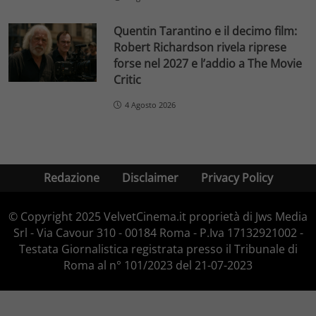
Quentin Tarantino e il decimo film:
Robert Richardson rivela riprese
forse nel 2027 e l’addio a The Movie
Critic
4 Agosto 2026
Redazione
Disclaimer
Privacy Policy
© Copyright 2025 VelvetCinema.it proprietà di Jws Media
Srl - Via Cavour 310 - 00184 Roma - P.Iva 17132921002 -
Testata Giornalistica registrata presso il Tribunale di
Roma al n° 101/2023 del 21-07-2023