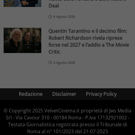
Deal
4 Agosto 2026
Quentin Tarantino e il decimo film:
Robert Richardson rivela riprese
forse nel 2027 e l’addio a The Movie
Critic
4 Agosto 2026
Redazione
Disclaimer
Privacy Policy
© Copyright 2025 VelvetCinema.it proprietà di Jws Media
Srl - Via Cavour 310 - 00184 Roma - P.Iva 17132921002 -
Testata Giornalistica registrata presso il Tribunale di
Roma al n° 101/2023 del 21-07-2023