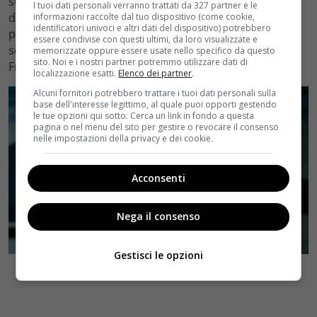
su Denis per indurlo a partire, mentre lui e Giulia di
I tuoi dati personali verranno trattati da 327 partner e le
dichiarano senza tener conto che la loro storia
informazioni raccolte dal tuo dispositivo (come cookie,
identificatori univoci e altri dati del dispositivo) potrebbero
potrebbe non nascere sotto una buona stella. Serena
essere condivise con questi ultimi, da loro visualizzate e
scrive una lettera a Claudio e compirà la sua scelta…
memorizzate oppure essere usate nello specifico da questo
sito. Noi e i nostri partner potremmo utilizzare dati di
Franco cercherà di limare le tensioni con Renato.
localizzazione esatti.
Elenco dei partner
.
Alcuni fornitori potrebbero trattare i tuoi dati personali sulla
base dell'interesse legittimo, al quale puoi opporti gestendo
le tue opzioni qui sotto. Cerca un link in fondo a questa
pagina o nel menu del sito per gestire o revocare il consenso
nelle impostazioni della privacy e dei cookie.
Acconsenti
Nega il consenso
Gestisci le opzioni