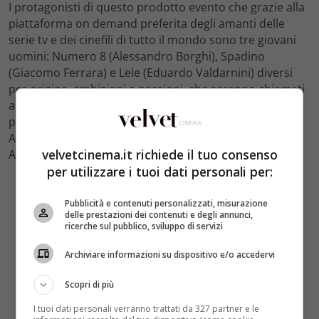
I protagonisti di questo prodotto evento che grazie alla
piattaforma on demand preferita degli amanti delle
serie tv e dei cinefili di tutto il mondo sono tre giovani
uomini: Numero 8 (Alessandro Borghi), Spadino
(Giacomo Ferrara) e Lele (Eduardo Valdarnini) diversi
per origine, ambizioni e passioni, che saranno chiamati
a fare alleanze per realizzare i loro desideri. Gli altri
personaggi includono Sara Monaschi (Claudia Gerini),
Amedeo Cinaglia (Filippo Nigro), Samurai (Francesco
velvetcinema.it richiede il tuo consenso
Acquaroli) e Manfredi Anacleti (Adamo Dionisi).
per utilizzare i tuoi dati personali per:
Pubblicità e contenuti personalizzati, misurazione
delle prestazioni dei contenuti e degli annunci,
ricerche sul pubblico, sviluppo di servizi
Archiviare informazioni su dispositivo e/o accedervi
Scopri di più
I tuoi dati personali verranno trattati da 327 partner e le