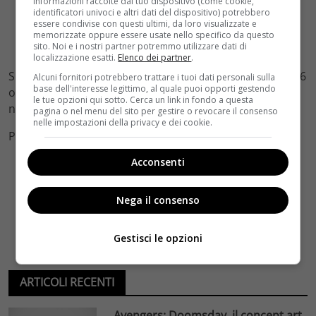
informazioni raccolte dal tuo dispositivo (come cookie,
identificatori univoci e altri dati del dispositivo) potrebbero
essere condivise con questi ultimi, da loro visualizzate e
memorizzate oppure essere usate nello specifico da questo
sito. Noi e i nostri partner potremmo utilizzare dati di
localizzazione esatti.
Elenco dei partner
.
Suburra – La Serie sarà diramata su Netflix il prossimo 6
Alcuni fornitori potrebbero trattare i tuoi dati personali sulla
base dell'interesse legittimo, al quale puoi opporti gestendo
ottobre e potrà essere vista da 100 milioni di abbonati
le tue opzioni qui sotto. Cerca un link in fondo a questa
nei 190 Paesi in cui la piattaforma è attiva
pagina o nel menu del sito per gestire o revocare il consenso
nelle impostazioni della privacy e dei cookie.
Photo e Video Credits: Netflix
Acconsenti
Nega il consenso
Gestisci le opzioni
ARTICOLI RECENTI
Avengers: Doomsday, il concept art