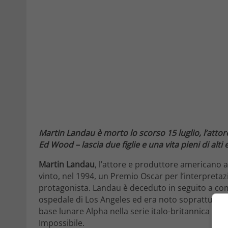
Martin Landau è morto lo scorso 15 luglio, l’att
Ed Wood – lascia due figlie e una vita pieni di alti 
Martin Landau
, l’attore e produttore americano 
vinto, nel 1994, un Premio Oscar per l’interpret
protagonista. Landau è deceduto in seguito a com
ospedale di Los Angeles ed era noto soprattutto pe
base lunare Alpha nella serie italo-britannica Spa
Impossibile.