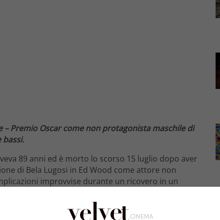
ore – Premio Oscar come non protagonista maschile di
e bassi.
aveva 89 anni ed è morto lo scorso 15 luglio dopo aver
azione di Bela Lugosi in Ed Wood come attore non
plicazioni improvvise durante un ricovero in un
r essere stato John Koenig, il capitano della della
zio 1999, e nelle prime tre stagioni di Missione