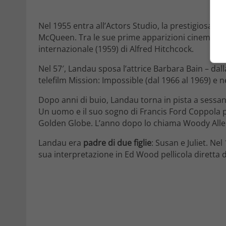
Nel 1955 entra all’Actors Studio, la prestigiosa sc
McQueen. Tra le sue prime apparizioni cinematogr
internazionale (1959) di Alfred Hitchcock.
Nel 57′, Landau sposa l’attrice Barbara Bain – dal
telefilm Mission: Impossible (dal 1966 al 1969) e n
Dopo anni di buio, Landau torna in pista a sessanta
Un uomo e il suo sogno di Francis Ford Coppola pe
Golden Globe. L’anno dopo lo chiama Woody Allen 
Landau era
padre di due figlie
: Susan e Juliet. Ne
sua interpretazione in Ed Wood pellicola diretta 