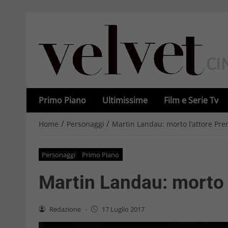
Primo Piano
Ultimissime
Film e Serie Tv
/
/
Home
Personaggi
Martin Landau: morto l’attore Pr
Personaggi
Primo Piano
Martin Landau: morto 
Redazione
-
17 Luglio 2017