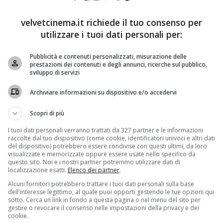
, è stato attore, produttore cinematografico e
velvetcinema.it richiede il tuo consenso per
ri immigrati austriaci di origine ebraica, Morris e
utilizzare i tuoi dati personali per:
sta e illustratore lo portò a lavorare per il New York
Pubblicità e contenuti personalizzati, misurazione delle
prestazioni dei contenuti e degli annunci, ricerche sul pubblico,
o all’età di 23 anni, nel 1951, con Detective Story in un
sviluppo di servizi
Archiviare informazioni su dispositivo e/o accedervi
Scopri di più
I tuoi dati personali verranno trattati da 327 partner e le informazioni
raccolte dal tuo dispositivo (come cookie, identificatori univoci e altri dati
del dispositivo) potrebbero essere condivise con questi ultimi, da loro
visualizzate e memorizzate oppure essere usate nello specifico da
questo sito. Noi e i nostri partner potremmo utilizzare dati di
localizzazione esatti.
Elenco dei partner
.
Alcuni fornitori potrebbero trattare i tuoi dati personali sulla base
dell'interesse legittimo, al quale puoi opporti gestendo le tue opzioni qui
sotto. Cerca un link in fondo a questa pagina o nel menu del sito per
gestire o revocare il consenso nelle impostazioni della privacy e dei
cookie.