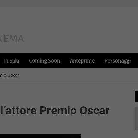
In Sala
Coming Soon
Anteprime
Personaggi
emio Oscar
l’attore Premio Oscar