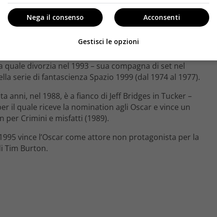
Nega il consenso
Acconsenti
uola di recitazione di Lee Strasberg, insieme Steve
afiche Landau vanta quella nel cast di Intrigo
Gestisci le opzioni
la quale divorzia nel 1993 – sua compagna di set nel
ella serie di fantascienza Spazio 1999 (dal 1974 al 1977).
 anni, nel 1988, è a fianco di Jeff Bridges in Tucker –
r il quale riceve la nomination agli Oscar e vince un
per Crimini e misfatti (1989).
l 1995 vince l’Oscar come attore non protagonista per la
di Tim Burton.