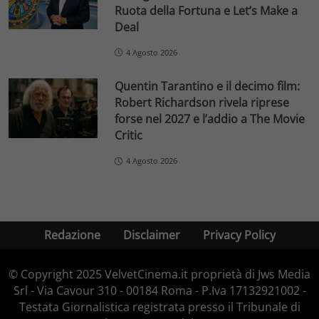
Ruota della Fortuna e Let’s Make a
Deal
4 Agosto 2026
Quentin Tarantino e il decimo film:
Robert Richardson rivela riprese
forse nel 2027 e l’addio a The Movie
Critic
4 Agosto 2026
Redazione
Disclaimer
Privacy Policy
© Copyright 2025 VelvetCinema.it proprietà di Jws Media
Srl - Via Cavour 310 - 00184 Roma - P.Iva 17132921002 -
Testata Giornalistica registrata presso il Tribunale di