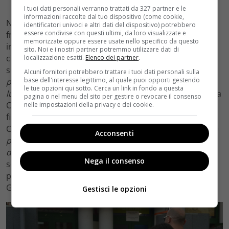
I tuoi dati personali verranno trattati da 327 partner e le
informazioni raccolte dal tuo dispositivo (come cookie,
Nel suo futuro non esclude un ritorno al teatro,
identificatori univoci e altri dati del dispositivo) potrebbero
essere condivise con questi ultimi, da loro visualizzate e
frequentato agli esordi in tanti localini off di Roma
memorizzate oppure essere usate nello specifico da questo
insieme ad amici ormai affermati nel mondo del
sito. Noi e i nostri partner potremmo utilizzare dati di
cinema, come Massimiliano Bruno che l’ha diretta nel
localizzazione esatti.
Elenco dei partner
.
suo ultimo film: “
Ho deciso di fare Beata Ignoranza
Alcuni fornitori potrebbero trattare i tuoi dati personali sulla
base dell'interesse legittimo, al quale puoi opporti gestendo
proprio perché avevo una gran voglia di lavorare con
le tue opzioni qui sotto. Cerca un link in fondo a questa
lui”
dice, elencando poi tra le migliori risorse del cinema
pagina o nel menu del sito per gestire o revocare il consenso
Claudio Giovannesi e Claudio Cupellini, tra i suoi amici
nelle impostazioni della privacy e dei cookie.
fin dai temi del Centro Sperimentale. Per adesso la
Crescentini si gode si gode il ritorno a Giffoni:
“Ho visto
Acconsenti
passare Bryan Cranston! Fatemelo incontrare, voglio
diventare amica di Walter White!”
dice con lo stesso
Nega il consenso
sorriso di tanti altri ragazzi arrivati per incontrarla. E
per magia l’attrice si trasforma in ‘giffoner’: magia del
Giffoni.
Gestisci le opzioni