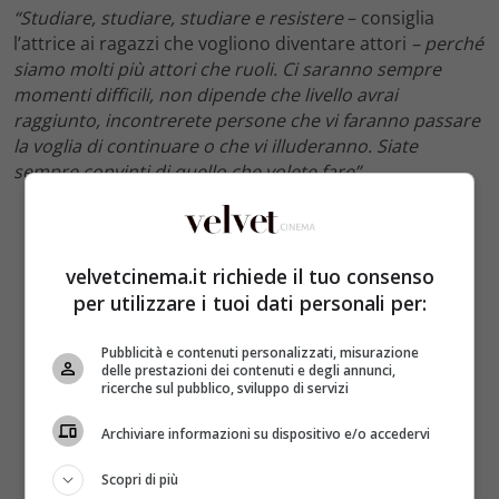
“Studiare, studiare, studiare e resistere
– consiglia
l’attrice ai ragazzi che vogliono diventare attori
– perché
siamo molti più attori che ruoli. Ci saranno sempre
momenti difficili, non dipende che livello avrai
raggiunto, incontrerete persone che vi faranno passare
la voglia di continuare o che vi illuderanno. Siate
sempre convinti di quello che volete fare”.
velvetcinema.it richiede il tuo consenso
per utilizzare i tuoi dati personali per:
Pubblicità e contenuti personalizzati, misurazione
delle prestazioni dei contenuti e degli annunci,
ricerche sul pubblico, sviluppo di servizi
Archiviare informazioni su dispositivo e/o accedervi
Scopri di più