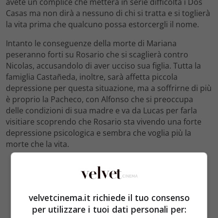
avete un complice che metterà in serie difficoltà i Dos
Casas ma non dirà a nessuno di chi si tratta e si toglierà
la vita prima che qualcuno possa estorcergli il nome.
Intanto le conseguenze della morte di Mariana
peseranno forti su Rosario che si scaglierà contro
Nicolas, accusandolo di aver ucciso sua figlia. Tutta la
famiglia Castañeda, inoltre, sarà affetta piccola
depressione per questa situazione, ma a soffrirne di più
è proprio la Pacheco, con Alfonso che si preoccupa
delle condizioni di sua madre e va da Lucas per farla
visitiare scoprendo che Rosario sta vivendo una forte
depressione psicologica e sembra che voglia più la
morte che la vita.
velvetcinema.it richiede il tuo consenso
per utilizzare i tuoi dati personali per: