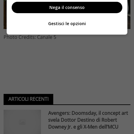
Nega il consenso
Gestisci le opzioni
Photo Credits: Canale 5
ARTICOLI RECENTI
Avengers: Doomsday, il concept art
svela Dottor Destino di Robert
Downey Jr. e gli X-Men dell’MCU