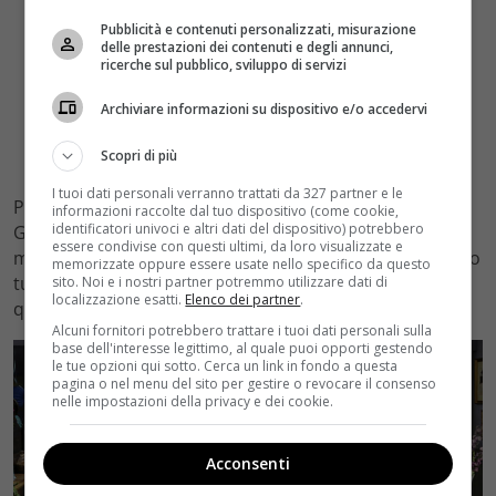
Pubblicità e contenuti personalizzati, misurazione
delle prestazioni dei contenuti e degli annunci,
ricerche sul pubblico, sviluppo di servizi
Archiviare informazioni su dispositivo e/o accedervi
Scopri di più
I tuoi dati personali verranno trattati da 327 partner e le
Per quanto riguarda il negozio di Marianacon sarà
informazioni raccolte dal tuo dispositivo (come cookie,
identificatori univoci e altri dati del dispositivo) potrebbero
Gracia a essere nominata unica titolare della boutique
essere condivise con questi ultimi, da loro visualizzate e
ma la Mirañar scoprirà ben presto che le cose non sono
memorizzate oppure essere usate nello specifico da questo
tutte positive in quanto c’è stato un furto durante il
sito. Noi e i nostri partner potremmo utilizzare dati di
localizzazione esatti.
Elenco dei partner
.
quale sono stati rubati moltissimi vestiti…
Alcuni fornitori potrebbero trattare i tuoi dati personali sulla
base dell'interesse legittimo, al quale puoi opporti gestendo
le tue opzioni qui sotto. Cerca un link in fondo a questa
pagina o nel menu del sito per gestire o revocare il consenso
nelle impostazioni della privacy e dei cookie.
Acconsenti