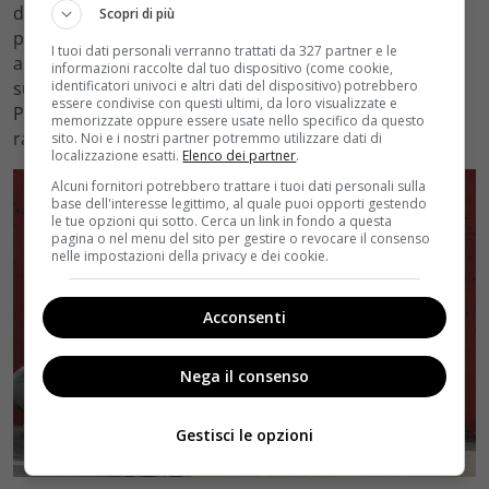
dell’eliminazione e dei commenti di Otello… Dispiaciuta
Scopri di più
per Matteo, Marina attenderà trepidante che l’uomo
I tuoi dati personali verranno trattati da 327 partner e le
arrivi a casa mentre Ferri proverà a distrarsi a modo
informazioni raccolte dal tuo dispositivo (come cookie,
identificatori univoci e altri dati del dispositivo) potrebbero
suo. Reduce dalla visita di Luisa, Franco esorterà
essere condivise con questi ultimi, da loro visualizzate e
Peppino a confidarsi con lei prima di partire e
memorizzate oppure essere usate nello specifico da questo
raggiungere la famiglia.
sito. Noi e i nostri partner potremmo utilizzare dati di
localizzazione esatti.
Elenco dei partner
.
Alcuni fornitori potrebbero trattare i tuoi dati personali sulla
base dell'interesse legittimo, al quale puoi opporti gestendo
le tue opzioni qui sotto. Cerca un link in fondo a questa
pagina o nel menu del sito per gestire o revocare il consenso
nelle impostazioni della privacy e dei cookie.
Acconsenti
Nega il consenso
Gestisci le opzioni