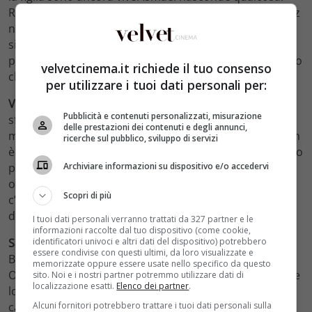
Rogelia rivela a Hernand e Camila che la ferita di Beatriz
non sta guarendo come dovrebbe: la ragazza soffre in
silenzio… Carmelo sembra non soffrire minimamente
per quanto successo a Sol, ma Lucas promette a Severo
velvetcinema.it richiede il tuo consenso
che gliene parlerà…
per utilizzare i tuoi dati personali per:
Venerdì 8.
Lucas affronta Carmelo e cerca di farlo
Pubblicità e contenuti personalizzati, misurazione
sfogare. Ismael cura la ferita di Beatriz e pare ci sia un
delle prestazioni dei contenuti e degli annunci,
miglioramento. Matias è molto geloso in quanto lui non
ricerche sul pubblico, sviluppo di servizi
è riuscito a far niente per Beatriz. Gracia e Hipolito sono
particolarmente felici. Dolores cerca di indagare, senza
Archiviare informazioni su dispositivo e/o accedervi
ottenere le risposte aspettate. Emilia confida a Fe che
Scopri di più
c’è un uomo che la sta ricattando. Ma omette il nome
del suo ricattatore.
I tuoi dati personali verranno trattati da 327 partner e le
informazioni raccolte dal tuo dispositivo (come cookie,
identificatori univoci e altri dati del dispositivo) potrebbero
Sabato 9.
Ismael regala un bastone da passeggio a
essere condivise con questi ultimi, da loro visualizzate e
Beatriz e Matias continua a non fidarsi di lui. Hipolito e
memorizzate oppure essere usate nello specifico da questo
Onesimo, dopo il crollo della Borsa, vogliono vendere le
sito. Noi e i nostri partner potremmo utilizzare dati di
localizzazione esatti.
Elenco dei partner
.
loro azioni ma non ricordano la combinazione della
Alcuni fornitori potrebbero trattare i tuoi dati personali sulla
cassaforte nella quale hanno messo i documenti