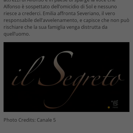
Alfonso è sospettato dell’omicidio di Sol e nessuno
riesce a crederci. Emilia affronta Severiano, il vero
responsabile dell’avvelenamento, e capisce che non può
rischiare che la sua famiglia venga distrutta da
quell’uomo.
Photo Credits: Canale 5