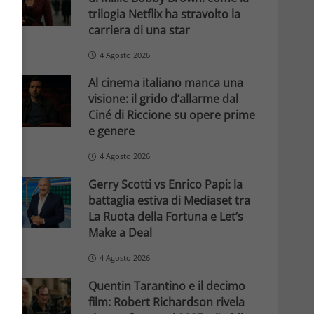
trilogia Netflix ha stravolto la
carriera di una star
4 Agosto 2026
Al cinema italiano manca una
visione: il grido d’allarme dal
Ciné di Riccione su opere prime
e genere
4 Agosto 2026
Gerry Scotti vs Enrico Papi: la
battaglia estiva di Mediaset tra
La Ruota della Fortuna e Let’s
Make a Deal
4 Agosto 2026
Quentin Tarantino e il decimo
film: Robert Richardson rivela