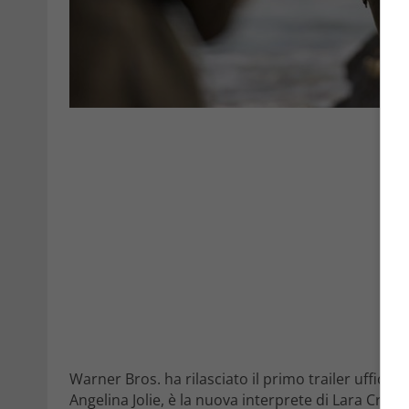
Warner Bros. ha rilasciato il primo trailer uffici
Angelina Jolie, è la nuova interprete di Lara Croft.