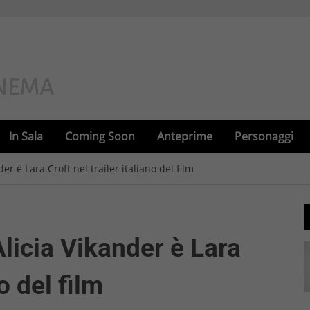
In Sala
Coming Soon
Anteprime
Personaggi
er è Lara Croft nel trailer italiano del film
licia Vikander è Lara
no del film