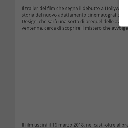
Il trailer del film che segna il debutto a Hollywoo
storia del nuovo adattamento cinematografico de
Design, che sarà una sorta di prequel delle avven
ventenne, cerca di scoprire il mistero che avvolge
Il film uscirà il 16 marzo 2018, nel cast -oltre a