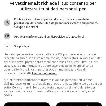
velvetcinema.it richiede il tuo consenso per
utilizzare i tuoi dati personali per:
Pubblicità e contenuti personalizzati, misurazione delle
prestazioni dei contenuti e degli annunci, ricerche sul pubblico,
sviluppo di servizi
Archiviare informazioni su dispositivo e/o accedervi
Scopri di più
I tuoi dati personali verranno trattati da 327 partner e le informazioni
raccolte dal tuo dispositivo (come cookie, identificatori univoci e altri dati
del dispositivo) potrebbero essere condivise con questi ultimi, da loro
visualizzate e memorizzate oppure essere usate nello specifico da
questo sito. Noi e i nostri partner potremmo utilizzare dati di
localizzazione esatti.
Elenco dei partner
.
Alcuni fornitori potrebbero trattare i tuoi dati personali sulla base
dell'interesse legittimo, al quale puoi opporti gestendo le tue opzioni qui
sotto. Cerca un link in fondo a questa pagina o nel menu del sito per
gestire o revocare il consenso nelle impostazioni della privacy e dei
cookie.
ale del nuovo Tomb Raider, con Alicia Vikander, dopo