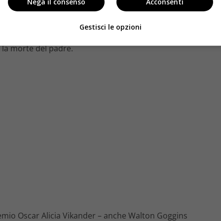
Nega il consenso
Acconsenti
d del regista Roar Uthaug anticipa a grandi linee la
l celebre videogame targato Eidos Interactive e Core
Gestisci le opzioni
ture della giovane Lara poco più la quale, poco più che
 la morte del padre.
l premio Oscar Alicia Vikander – anche Walton Goggins