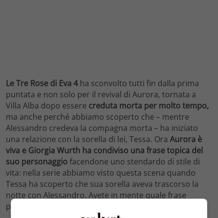
Le Tre Rose di Eva 4
ha sconvolto tutti fin dalla prima
puntata e non solo per il revival di Aurora, tornata a
Villa Alba dopo essere
creduta morta per molto tempo,
ma anche perché abbiamo scoperto che – mentre
Alessandro credeva la compagna morta – ha iniziato
una relazione con la sorella di lei, Tessa. Ora
Aurora è
viva e Giorgia Wurth ha condiviso una frase topica del
suo personaggio
facendone uno stendardo di stile di
vita: nella serie abbiamo visto questa scena quando
Tessa ha scoperto che sua sorella aveva trascorso la
notte con Alessandro. Avete in mente quale frase
potrebbe essere? Guardate il video.