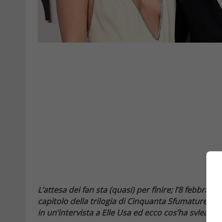
L’attesa dei fan sta (quasi) per finire; l’8 febbraio 
capitolo della trilogia di Cinquanta Sfumature; Ja
in un’intervista a Elle Usa ed ecco cos’ha svleato