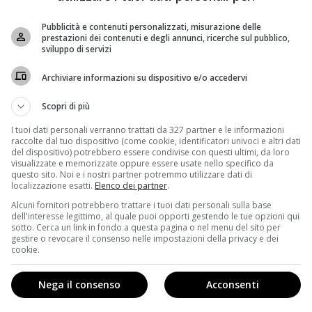
timo capitolo della saga di Cinquanta Sfumature
, il
Pubblicità e contenuti personalizzati, misurazione delle
i di E. L. James.
Jamie Dornan
, amatissimo e super
prestazioni dei contenuti e degli annunci, ricerche sul pubblico,
ta i panni di
Christian Grey
, l’imprenditore miliardario
sviluppo di servizi
sia Steele.
Archiviare informazioni su dispositivo e/o accedervi
ato
qualche
dettaglio piccante
e qualche
anticipazione
rrà in
Cinquanta Sfumature di Rosso
. Su esplicita
Scopri di più
rilogia non c’è mai stato un
nudo integrale
e si diffuse
I tuoi dati personali verranno trattati da 327 partner e le informazioni
fferto all’attore una cifra pari a 1,5 milioni di dollari
raccolte dal tuo dispositivo (come cookie, identificatori univoci e altri dati
però è stata smentita categoricamente e
Mr. Grey
del dispositivo) potrebbero essere condivise con questi ultimi, da loro
visualizzate e memorizzate oppure essere usate nello specifico da
rare un solo testicolo.
No, questa cosa secondo cui mi
questo sito. Noi e i nostri partner potremmo utilizzare dati di
le non è accaduta. Non so se ho detto che non lo avrei
localizzazione esatti.
Elenco dei partner
.
uesto non mi infastidisce. Vedete in molte occasioni
Alcuni fornitori potrebbero trattare i tuoi dati personali sulla base
Anastasia Steele,
ndr
). Mostrerei anch’io le mie tette se
dell'interesse legittimo, al quale puoi opporti gestendo le tue opzioni qui
sotto. Cerca un link in fondo a questa pagina o nel menu del sito per
cessario mostrare il resto se non è essenziale per la
gestire o revocare il consenso nelle impostazioni della privacy e dei
i quanto molta gente pensa…” chiosa Dornan.
cookie.
ale
avvenuto durante le riprese della
pellicola
: “Lascia
Nega il consenso
Acconsenti
 calzino uscato dagli attori per coprire le parti intime
dimensioni. Tutti color pelle, di un colore da malati,