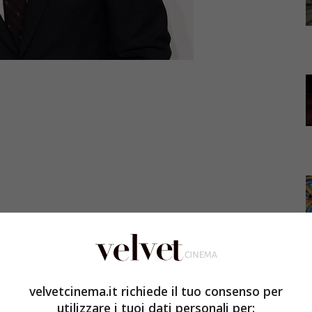
2018 uscirà in tutte le sale italiano l’attesissimo ultimo
mie Dornan, il super sexy protagonista, si è raccontato
velvetcinema.it richiede il tuo consenso per
 circa le riprese di Cinquanta Sfumature di Rosso…
utilizzare i tuoi dati personali per: