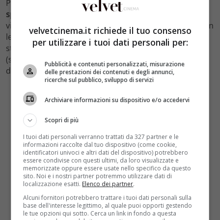
Principe libero è stata vista da
oltre 6milioni 200mila
spettatori
, facendo registrare il
25,5% di share
e
vincendo in questo modo la sfida della prima serata con
velvetcinema.it richiede il tuo consenso
le altre reti. La prima puntata. Il primo episodio era
per utilizzare i tuoi dati personali per:
stato visto da oltre 6 milioni 170 mila telespettatori
(share del 24,3%), risultando il programma più visto
Pubblicità e contenuti personalizzati, misurazione
dell’intera giornata.
delle prestazioni dei contenuti e degli annunci,
ricerche sul pubblico, sviluppo di servizi
Archiviare informazioni su dispositivo e/o accedervi
Scopri di più
I tuoi dati personali verranno trattati da 327 partner e le
informazioni raccolte dal tuo dispositivo (come cookie,
identificatori univoci e altri dati del dispositivo) potrebbero
essere condivise con questi ultimi, da loro visualizzate e
memorizzate oppure essere usate nello specifico da questo
sito. Noi e i nostri partner potremmo utilizzare dati di
localizzazione esatti.
Elenco dei partner
.
Alcuni fornitori potrebbero trattare i tuoi dati personali sulla
base dell'interesse legittimo, al quale puoi opporti gestendo
le tue opzioni qui sotto. Cerca un link in fondo a questa