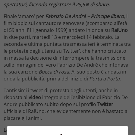
spettatori, facendo registrare il 25,5% di share.
Finale ‘amaro’ per
Fabrizio De André – Principe libero
, il
film biopic sul cantautore genovese (scomparso all’età
di 59 anni l’11 gennaio 1999) andato in onda su
RaiUno
in due parti, martedì 13 e mercoledì 14 febbraio. La
seconda e ultima puntata trasmessa ieri è terminata tra
le proteste degli utenti su Twitter’, che hanno criticato
in massa la decisione di interrompere la trasmissione
sulle immagini del vero Fabrizio De André che intonava
la sua canzone
Bocca di rosa
. Al suo posto è andata in
onda la pubblicità, prima dell’inizio di
Porta a Porta
.
Tantissimi i tweet di protesta degli utenti, anche in
risposta al
video
integrale dell’esibizione di Fabrizio De
Andrè pubblicato subito dopo sul profilo
Twitter
ufficiale di RaiUno, che evidentemente non è bastato a
placare gli animi.
La seconda e ultima puntata di Fabrizio De André –