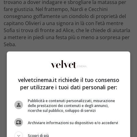
trovano a dover indagare e sbrogliare la matassa per
fare giustizia. Nel frattempo, Nardi e Cecchini
consegnano goffamente un ciondolo di proprietà del
capitano Olivieri a una signora in là con l’età mentre
Sofia si trova di fronte ad Alice, che le chiede di aiutarla
a mettere in piedi una festa più o meno a sorpresa per
Seba.
velvetcinema.it richiede il tuo consenso
per utilizzare i tuoi dati personali per:
Pubblicità e contenuti personalizzati, misurazione
delle prestazioni dei contenuti e degli annunci,
ricerche sul pubblico, sviluppo di servizi
Archiviare informazioni su dispositivo e/o accedervi
Scopri di più