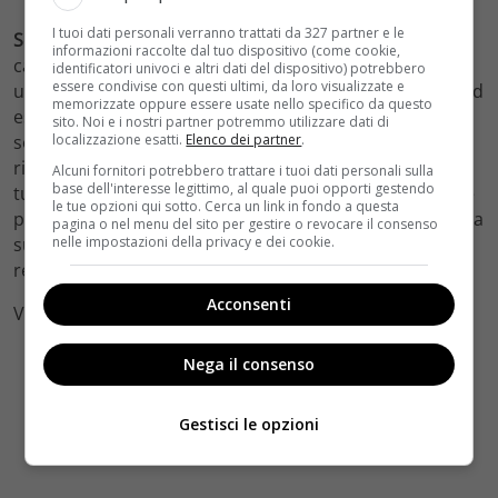
I tuoi dati personali verranno trattati da 327 partner e le
Scegli me!:
Il capitano Olivieri, per andare a fondo in un
informazioni raccolte dal tuo dispositivo (come cookie,
caso di morte di una ragazza rimasta uccisa sul set di
identificatori univoci e altri dati del dispositivo) potrebbero
essere condivise con questi ultimi, da loro visualizzate e
un reality show, decide di muoversi in prima persona ed
memorizzate oppure essere usate nello specifico da questo
essere lei stessa la protagonista di un’azione mirata
sito. Noi e i nostri partner potremmo utilizzare dati di
localizzazione esatti.
Elenco dei partner
.
sotto copertura, con un prevedibile alto coefficiente di
rischio. In caserma tocca a Cecchini sostituirla – con
Alcuni fornitori potrebbero trattare i tuoi dati personali sulla
base dell'interesse legittimo, al quale puoi opporti gestendo
tutto ciò che ne consegue, chiaramente – mentre, dalle
le tue opzioni qui sotto. Cerca un link in fondo a questa
parti della canonica, Pippo decide di dare una svolta alla
pagina o nel menu del sito per gestire o revocare il consenso
nelle impostazioni della privacy e dei cookie.
sua vita e partire per sempre, in modo da poter
realizzare il suo sogno di una vita.
Acconsenti
Video credits Rai Play
Nega il consenso
Gestisci le opzioni