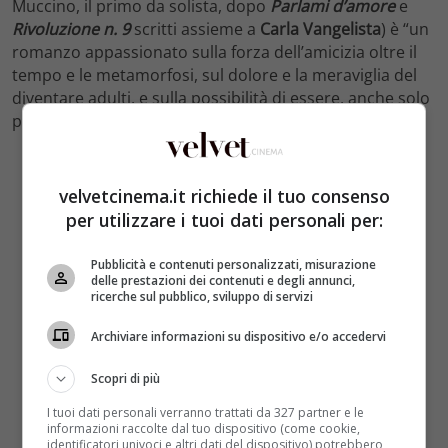
Muccino, il primo da solista, dopo
Parlami d’amore
e
Rivoluzione n. 9
scritti assieme a
Carla Vangelista
) è “un
romanzo appassionato sulla forza dell’amicizia oltre il
tempo e le metamorfosi, sul dolore e la meraviglia del
diventare adulti, e sulla possibilità di essere, anche solo
per un giorno, gli eroi della propria vita”.
velvetcinema.it richiede il tuo consenso
per utilizzare i tuoi dati personali per:
Pubblicità e contenuti personalizzati, misurazione
delle prestazioni dei contenuti e degli annunci,
ricerche sul pubblico, sviluppo di servizi
Archiviare informazioni su dispositivo e/o accedervi
Scopri di più
I tuoi dati personali verranno trattati da 327 partner e le
informazioni raccolte dal tuo dispositivo (come cookie,
identificatori univoci e altri dati del dispositivo) potrebbero