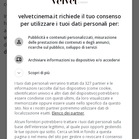
con la messa in onda.
velvetcinema.it richiede il tuo consenso
Intanto è stata ufficializzata già la quinta stagione. Così
per utilizzare i tuoi dati personali per:
ha commentato la notizia il produttore Riccardo Tozzi
ancora una volta sull’autorevole
Deadline
: “
C’è la
volontà di proseguire per una quinta
, durante l’estate
Pubblicità e contenuti personalizzati, misurazione
delle prestazioni dei contenuti e degli annunci,
decideremo dove andare con la storia.
Ne stiamo
ricerche sul pubblico, sviluppo di servizi
discutendo già ora
“. Lo spettacolo andrà quindi avanti.
Archiviare informazioni su dispositivo e/o accedervi
Scopri di più
I tuoi dati personali verranno trattati da 327 partner e le
informazioni raccolte dal tuo dispositivo (come cookie,
identificatori univoci e altri dati del dispositivo) potrebbero
essere condivise con questi ultimi, da loro visualizzate e
memorizzate oppure essere usate nello specifico da questo
sito. Noi e i nostri partner potremmo utilizzare dati di
localizzazione esatti.
Elenco dei partner
.
Alcuni fornitori potrebbero trattare i tuoi dati personali sulla
base dell'interesse legittimo, al quale puoi opporti gestendo
le tue opzioni qui sotto. Cerca un link in fondo a questa
pagina o nel menu del sito per gestire o revocare il consenso