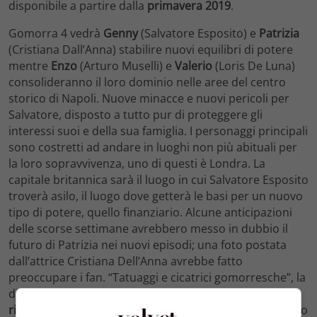
disponibile a partire dalla
primavera 2019
.
Gomorra 4 vedrà
Genny
(Salvatore Esposito) e
Patrizia
(Cristiana Dall’Anna) stabilire nuovi equilibri di potere
mentre
Enzo
(Arturo Muselli) e
Valerio
(Loris De Luna)
consolideranno il loro dominio nelle aree del centro
storico di Napoli. Nuove minacce e nuovi pericoli per
Salvatore, disposto a tutto pur di proteggere gli
interessi suoi e della sua famiglia. I personaggi principali
sono costretti ad andare in luoghi non più abituali per
la loro sopravvivenza, uno di questi è Londra. La
capitale britannica sarà il luogo in cui Salvatore Esposito
troverà asilo, il luogo dove getterà le basi per un nuovo
tipo di potere, quello finanziario. Alcune anticipazioni
delle scorse settimane avrebbero messo in dubbio il
futuro di Patrizia nei nuovi episodi; una foto postata
dall’attrice Cristiana Dell’Anna avrebbe fatto
preoccupare i fan. “Tatuaggi e cicatrici gomorresche”, la
didascalia di accompagnamento all’immagine,
Patrizia
rimarrà ferita
e Genny rimarrà solo? Lo scopriremo solo