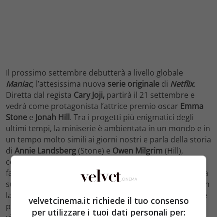
Il prossimo settembre debutterà a livello globale
Maniac
, l’attesissima nuova
serie originale
di
Netflix
.
Diretta dal regista
Cary Joji,
partirà il 21 settembre e
vedrà come protagonista l’attrice premio oscar
Emma
Stone
e
Jonah Hill
. Tra i progetti più enigmatici degli
ultimi tempi, la miniserie è ambientata in un mondo e in
un tempo molto simili ai giorni nostri e parla della storia
di
Annie Landsberg
(Stone) e
Owen Milgrim
(Hill),
coinvolti in un grande e misterioso esperimento
farmaceutico. Annie è delusa, ha perso il controllo della
sua vita ed è ossessionata dal rapporto tormentato con
la madre e la sorella. Owen, invece, è il quinto di 5 figli e
velvetcinema.it richiede il tuo consenso
proviene da una famiglia newyorkese di imprenditori e
per utilizzare i tuoi dati personali per: