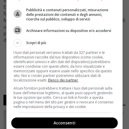
vive la sua vita combattendo contro la schizofrenia.
Entrambi sono disillusi e sono convinti di non avere
Pubblicità e contenuti personalizzati, misurazione
futuro. La loro speranza diventa però il Dott. James K.
delle prestazioni dei contenuti e degli annunci,
ricerche sul pubblico, sviluppo di servizi
Mantleray (Theroux) e la sua cura: la sperimentazione di
un nuovo percorso farmaceutico, che consiste in una
Archiviare informazioni su dispositivo e/o accedervi
precisa sequenza di pillole in grado di riparare ogni
danno della mente.
Scopri di più
I tuoi dati personali verranno trattati da 327 partner e le
informazioni raccolte dal tuo dispositivo (come cookie,
identificatori univoci e altri dati del dispositivo) potrebbero
essere condivise con questi ultimi, da loro visualizzate e
memorizzate oppure essere usate nello specifico da questo
sito. Noi e i nostri partner potremmo utilizzare dati di
localizzazione esatti.
Elenco dei partner
.
Alcuni fornitori potrebbero trattare i tuoi dati personali sulla
base dell'interesse legittimo, al quale puoi opporti gestendo
le tue opzioni qui sotto. Cerca un link in fondo a questa
ARTICOLI RECENTI
pagina o nel menu del sito per gestire o revocare il consenso
nelle impostazioni della privacy e dei cookie.
Avengers: Doomsday, il concept art
svela Dottor Destino di Robert
Acconsenti
Downey Jr. e gli X-Men dell’MCU