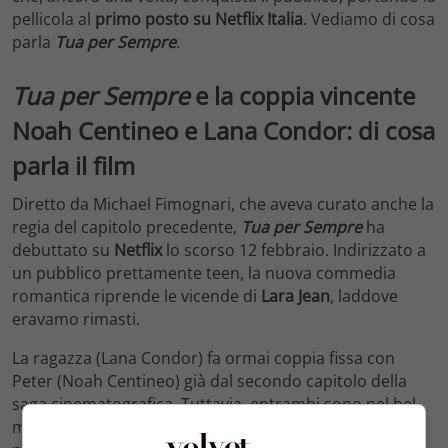
pellicola al
primo posto
su Netflix Italia
. Vediamo di cosa
parla
Tua per Sempre
.
Tua per Sempre
e la coppia vincente
Noah Centineo e Lana Condor: di cosa
parla il film
Diretto da Michael Fimognari, che aveva curato anche la
regia del capitolo precedente,
Tua per Sempre
ha
debuttato su
Netflix
lo scorso 12 febbraio. Indirizzato a
un pubblico prettamente teen, la nuova commedia
romantica riprende le vicende di
Lara Jean
, laddove
eravamo rimasti.
La ragazza (Lana Condor) fa ormai coppia fissa con
Peter (Noah Centineo) già dal secondo capitolo della
saga cinematografica. Tuttavia, entrambi sono nel bel
mezzo di un percorso di crescita che li sta portando