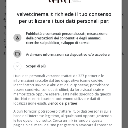
progressivamente ad affacciarsi alla vita adulta. I due,
infatti, si trovano ormai all’ultimo anno di liceo e,
prossimi all’entrata al college, dovranno decidersi sul da
velvetcinema.it richiede il tuo consenso
farsi.
Tua per Sempre
mostra un ulteriore tassello
per utilizzare i tuoi dati personali per:
nell’evoluzione di
Lara Jean
. Per la giovane protagonista
sarà, dunque, anche l’occasione per liberarsi da quella
Pubblicità e contenuti personalizzati, misurazione
delle prestazioni dei contenuti e degli annunci,
concezione di felicità strettamente legata al proprio
ricerche sul pubblico, sviluppo di servizi
fidanzato,
Peter
. La giovane potrebbe perciò anche
scegliere di non andare nello stesso college del ragazzo.
Archiviare informazioni su dispositivo e/o accedervi
Scopri di più
I tuoi dati personali verranno trattati da 327 partner e le
informazioni raccolte dal tuo dispositivo (come cookie,
identificatori univoci e altri dati del dispositivo) potrebbero
essere condivise con questi ultimi, da loro visualizzate e
memorizzate oppure essere usate nello specifico da questo
sito. Noi e i nostri partner potremmo utilizzare dati di
localizzazione esatti.
Elenco dei partner
.
Alcuni fornitori potrebbero trattare i tuoi dati personali sulla
base dell'interesse legittimo, al quale puoi opporti gestendo
le tue opzioni qui sotto. Cerca un link in fondo a questa
pagina o nel menu del sito per gestire o revocare il consenso