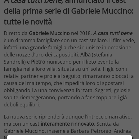
della prima serie di Gabriele Muccino:
tutte le novità
Diretto da
Gabriele Muccino
nel 2018,
A casa tutti bene
è un dramma famigliare con un cast stellare. Il film vede,
infatti, una grande famiglia che si riunisce in occasione
delle nozze d’oro dei capostipiti.
Alba
(Stefania
Sandrelli) e
Pietro
riuniscono per il lieto evento la
famiglia nella loro villa, situata su un’isola. I figli, con i
relativi partner e prole al seguito, rimarranno bloccati a
causa del maltempo, che impedirà loro di spostarsi
obbligandoli a una convivenza forzata. Segreti, gelosie
sopite riemergeranno, portando a far scoppiare i già
deboli equilibri.
La nuova serie riprenderà dunque l’intreccio narrativo,
ma con un cast
interamente rinnovato
. Scritta da
Gabriele Muccino, insieme a Barbara Petronio, Andrea
Nobile, Gabriele Galli e Camilla Buizza,
A casa tutti bene