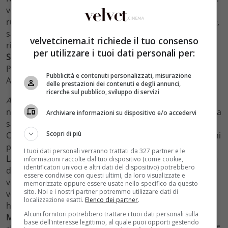
vedrà nel cast
Laura Morante
e
Francesco Aquaroli
, nei
ruoli di Alba e Pietro Ristuccia. Proprietari de
La Villetta
,
saranno i genitori di Carlo, Sara e Paolo, interpretati
velvetcinema.it richiede il tuo consenso
rispettivamente da
Francesco Scianna
,
Silvia D’Amico
e
per utilizzare i tuoi dati personali per:
Simone Liberati
. Nel film, i ruoli erano stati ricoperti da
Pierfrancesco Favino, Sabrina Impacciatore e Stefano
Pubblicità e contenuti personalizzati, misurazione
Accorsi.
delle prestazioni dei contenuti e degli annunci,
ricerche sul pubblico, sviluppo di servizi
A casa tutti bene
, la serie, vedrà inoltre
Euridice Axen
,
nel ruolo di Elettra, ex moglie di Carlo. Figlia della coppia
Archiviare informazioni su dispositivo e/o accedervi
sarà Luna, interpretata dall’esordiente Sveva Mariani.
Scopri di più
Come è evidente, dunque, la serie assisterà ai medesimi
personaggi ricoperti da un cast totalmente rinnovato.
I tuoi dati personali verranno trattati da 327 partner e le
Laura Adriani
sarà, infatti, Ginevra, interpretata nel film
informazioni raccolte dal tuo dispositivo (come cookie,
identificatori univoci e altri dati del dispositivo) potrebbero
da
Carolina Crescentini
(che recentemente abbiamo
essere condivise con questi ultimi, da loro visualizzate e
visto in
La bambina che non voleva cantare
). Il cast
memorizzate oppure essere usate nello specifico da questo
sito. Noi e i nostri partner potremmo utilizzare dati di
vedrà anche la partecipazione di
Emma Marrone
, che
localizzazione esatti.
Elenco dei partner
.
ha debuttato come attrice sempre per
Gabriele
Alcuni fornitori potrebbero trattare i tuoi dati personali sulla
Muccino
ne
Gli anni più belli
. Per quanto riguarda le
base dell'interesse legittimo, al quale puoi opporti gestendo