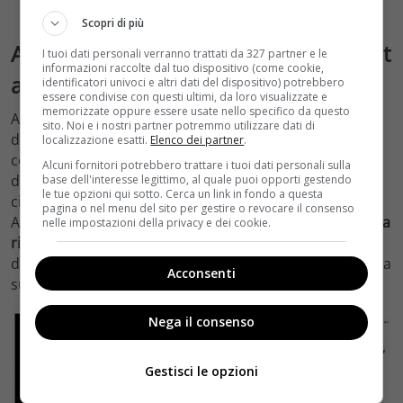
Scopri di più
Alessandra de Michelis, la risposta hot
I tuoi dati personali verranno trattati da 327 partner e le
informazioni raccolte dal tuo dispositivo (come cookie,
all’Ordine degli avvocati
identificatori univoci e altri dati del dispositivo) potrebbero
essere condivise con questi ultimi, da loro visualizzate e
memorizzate oppure essere usate nello specifico da questo
Alessandra de Michelis ha fatto ricorso contro la
sito. Noi e i nostri partner potremmo utilizzare dati di
decisione che l’Ordine degli avvocati ha preso nei suoi
localizzazione esatti.
Elenco dei partner
.
confronti utilizzando i modi previsti dalla legge. La
Alcuni fornitori potrebbero trattare i tuoi dati personali sulla
donna è determinata a difendere la sua libertà di fare
base dell'interesse legittimo, al quale puoi opporti gestendo
le tue opzioni qui sotto. Cerca un link in fondo a questa
ciò che vuole quando è lontana dall’aule dei tribunali.
pagina o nel menu del sito per gestire o revocare il consenso
Anche per questo la
protagonista di
Pechino Express
ha
nelle impostazioni della privacy e dei cookie.
risposto all’associazione
pubblicando uno scatto
davvero discutibile, che di certo non sarà favorevole alla
Acconsenti
sua causa.
Nega il consenso
Gestisci le opzioni