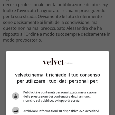
decoro professionale per la pubblicazione di foto sexy.
Inoltre l’avvocata ha ignorato i richiami proseguendo
per la sua strada. Ovviamente le foto di riferimento
sono decisamente ai limiti della condivisione, ma
questo non ha mai preoccupato Alessandra che ha
risposto all’Ordine a modo suo: sempre decisamente in
modo provocatorio.
velvetcinema.it richiede il tuo consenso
per utilizzare i tuoi dati personali per:
Pubblicità e contenuti personalizzati, misurazione
delle prestazioni dei contenuti e degli annunci,
ricerche sul pubblico, sviluppo di servizi
Archiviare informazioni su dispositivo e/o accedervi