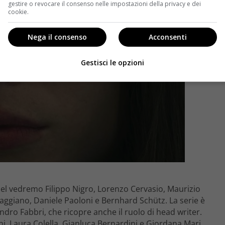
gestire o revocare il consenso nelle impostazioni della privacy e dei
cookie.
Nega il consenso
Acconsenti
Gestisci le opzioni
adel vedremo Filippo Nigro, Lorenzo Cervasio, Maurizio
aggiano, Daniele Paoloni e Bernhard Schütz. La serie è
ndro Fabbri, che ricopre anche il ruolo di head writer.
ini, Laura Colella, Gianluca Bernardini e Giordana Mari.