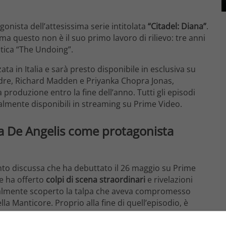
nista dell’attesissima serie intitolata
“Citadel: Diana”
.
ma questo non è il suo primo lavoro di rilievo: tre anni
atica “The Undoing”.
ta in Italia e sarà presto disponibile in esclusiva su
 madre, Richard Madden e Priyanka Chopra Jonas,
 produzione entro la fine dell’anno. Tutti gli episodi
ualmente disponibili in streaming su Prime Video.
lda De Angelis come protagonista
 tanto discussa che ha debuttato il 26 maggio su Prime
ale ha offerto
colpi di scena straordinari
e rivelazioni
finalmente scoperto la talpa che aveva compromesso
lla Manticore. Proprio alla fine di quell’episodio, è