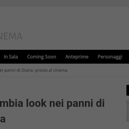
In Sala
Coming Soon
Anteprime
Personaggi
ei panni di Diana: presto al cinema
mbia look nei panni di
ma