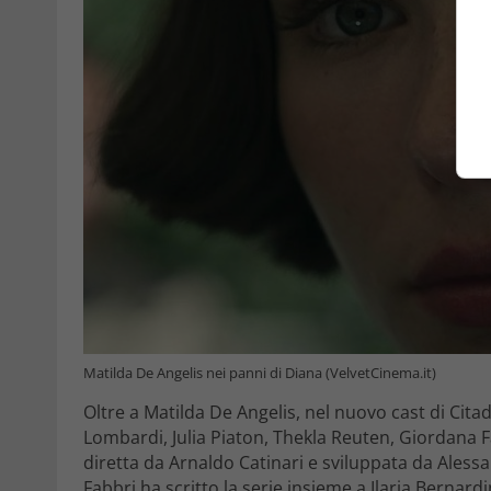
Matilda De Angelis nei panni di Diana (VelvetCinema.it)
Oltre a Matilda De Angelis, nel nuovo cast di Cit
Lombardi, Julia Piaton, Thekla Reuten, Giordana F
diretta da Arnaldo Catinari e sviluppata da Alessa
Fabbri ha scritto la serie insieme a Ilaria Bernard