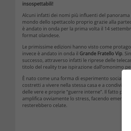
insospettabili!
Alcuni infatti dei nomi più influenti del panorama
mondo dello spettacolo proprio grazie alla parteci
è andato in onda per la prima volta il 14 settembre
format olandese.
Le primissime edizioni hanno visto come protagon
invece è andato in onda il
Grande Fratello Vip
. Si
successo, attraverso infatti le riprese delle teleca
titolo del reality trae ispirazione dall’omonimo 
È nato come una forma di esperimento sociale, vo
costretti a vivere nella stessa casa e a condivider
delle vere e proprie “guerre interne”. Il fatto poi
amplifica ovviamente lo stress, facendo emergere t
resterebbero celate.