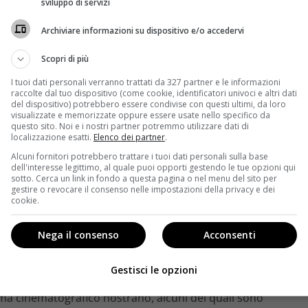
sviluppo di servizi
Archiviare informazioni su dispositivo e/o accedervi
Scopri di più
I tuoi dati personali verranno trattati da 327 partner e le informazioni
raccolte dal tuo dispositivo (come cookie, identificatori univoci e altri dati
del dispositivo) potrebbero essere condivise con questi ultimi, da loro
visualizzate e memorizzate oppure essere usate nello specifico da
questo sito. Noi e i nostri partner potremmo utilizzare dati di
localizzazione esatti.
Elenco dei partner
.
Alcuni fornitori potrebbero trattare i tuoi dati personali sulla base
dell'interesse legittimo, al quale puoi opporti gestendo le tue opzioni qui
ori hanno partecipato allo show
sotto. Cerca un link in fondo a questa pagina o nel menu del sito per
gestire o revocare il consenso nelle impostazioni della privacy e dei
cookie.
 reality show ha fatto sì che venisse trasmesso per
tissimi volti sconosciuti o semi conosciuti che vi
Nega il consenso
Acconsenti
 Alcuni infatti degli attori più amati del momento
Gestisci le opzioni
a pastorelli, Luca Argentero, Laura Torrisi e Francesco
ama cinematografico nostrano, alcuni dei quali sono