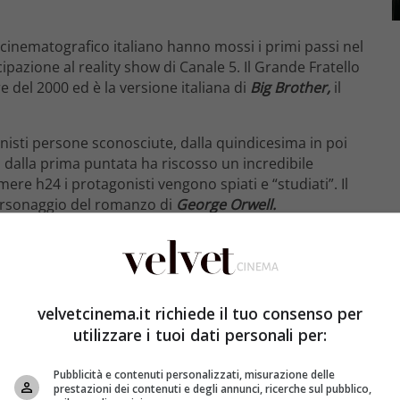
 cinematografico italiano hanno mossi i primi passi nel
pazione al reality show di Canale 5. Il Grande Fratello
 del 2000 ed è la versione italiana di
Big Brother,
il
isti persone sconosciute, dalla quindicesima in poi
n dalla prima puntata ha riscosso un incredibile
mere h24 i protagonisti vengono spiati e “studiati”. Il
personaggio del romanzo di
George Orwell.
lto a comprendere se individui tra di loro sconosciuti
e spazi stringessero legami di amicizia, sentimentali o
 che i protagonisti vengono ripresi notte e giorno
alvolta parti della personalità che altrimenti
velvetcinema.it richiede il tuo consenso per
utilizzare i tuoi dati personali per:
Pubblicità e contenuti personalizzati, misurazione delle
prestazioni dei contenuti e degli annunci, ricerche sul pubblico,